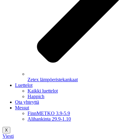
Zetex lämpöeristekankaat
Luettelot
Kaikki luettelot
Happich
Ota yhteyttä
Messut
FinnMETKO 3.9-5.9
Alihankinta 29.9-1.10
X
Viesti