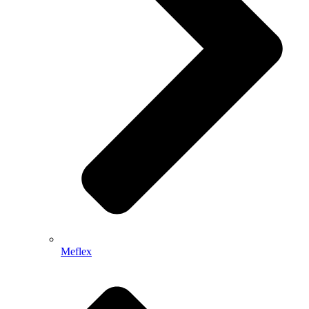
Meflex