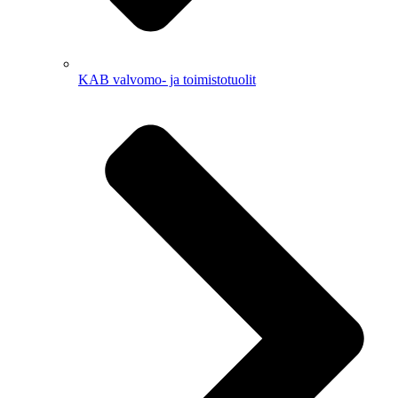
KAB valvomo- ja toimistotuolit