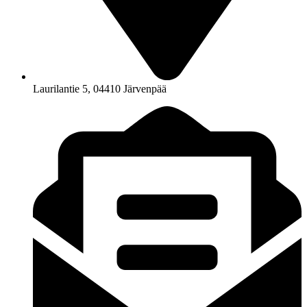
Laurilantie 5, 04410 Järvenpää