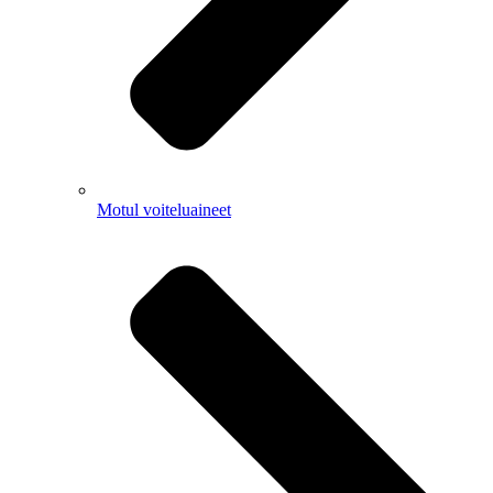
Motul voiteluaineet