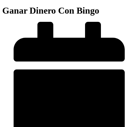
Ganar Dinero Con Bingo