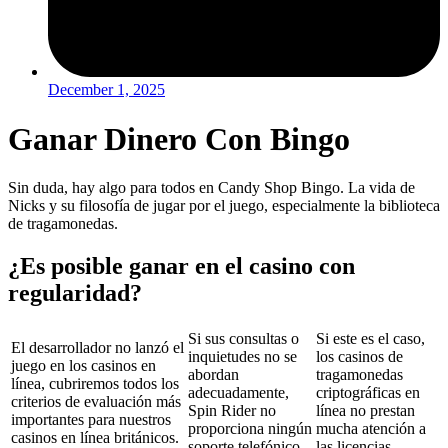
December 1, 2025
Ganar Dinero Con Bingo
Sin duda, hay algo para todos en Candy Shop Bingo. La vida de
Nicks y su filosofía de jugar por el juego, especialmente la biblioteca
de tragamonedas.
¿Es posible ganar en el casino con
regularidad?
Si sus consultas o
Si este es el caso,
El desarrollador no lanzó el
inquietudes no se
los casinos de
juego en los casinos en
abordan
tragamonedas
línea, cubriremos todos los
adecuadamente,
criptográficas en
criterios de evaluación más
Spin Rider no
línea no prestan
importantes para nuestros
proporciona ningún
mucha atención a
casinos en línea británicos.
soporte telefónico.
las licencias.