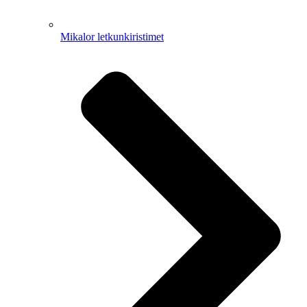
Mikalor letkunkiristimet