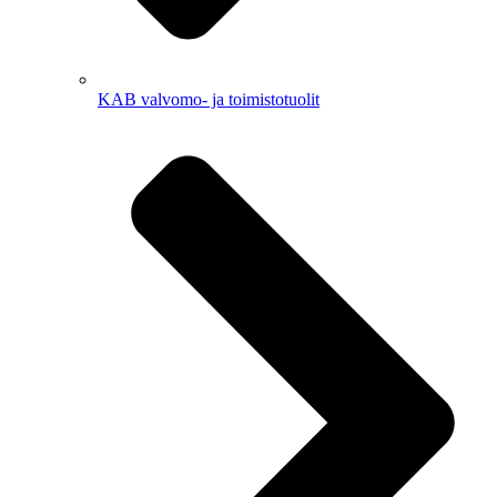
KAB valvomo- ja toimistotuolit