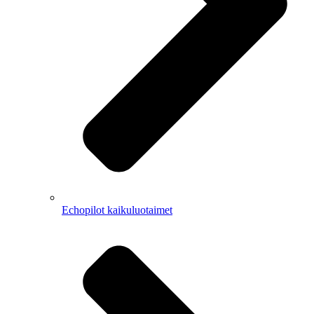
Echopilot kaikuluotaimet