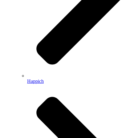
Happich