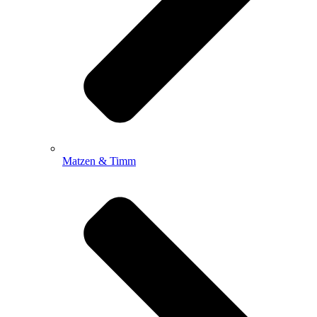
Matzen & Timm