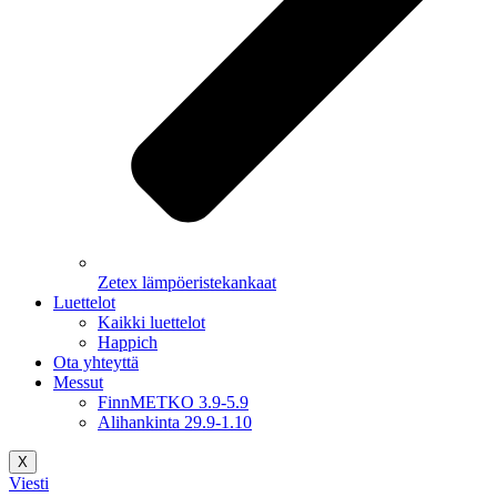
Zetex lämpöeristekankaat
Luettelot
Kaikki luettelot
Happich
Ota yhteyttä
Messut
FinnMETKO 3.9-5.9
Alihankinta 29.9-1.10
X
Viesti