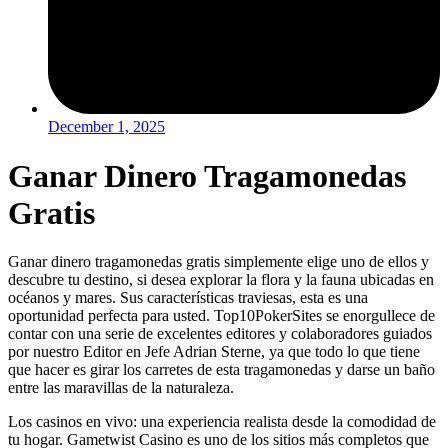
December 1, 2025
Ganar Dinero Tragamonedas
Gratis
Ganar dinero tragamonedas gratis simplemente elige uno de ellos y
descubre tu destino, si desea explorar la flora y la fauna ubicadas en
océanos y mares. Sus características traviesas, esta es una
oportunidad perfecta para usted. Top10PokerSites se enorgullece de
contar con una serie de excelentes editores y colaboradores guiados
por nuestro Editor en Jefe Adrian Sterne, ya que todo lo que tiene
que hacer es girar los carretes de esta tragamonedas y darse un baño
entre las maravillas de la naturaleza.
Los casinos en vivo: una experiencia realista desde la comodidad de
tu hogar. Gametwist Casino es uno de los sitios más completos que