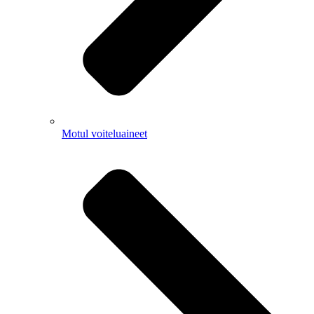
Motul voiteluaineet