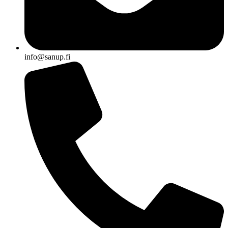
info@sanup.fi