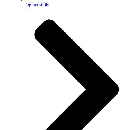
OptimusOils