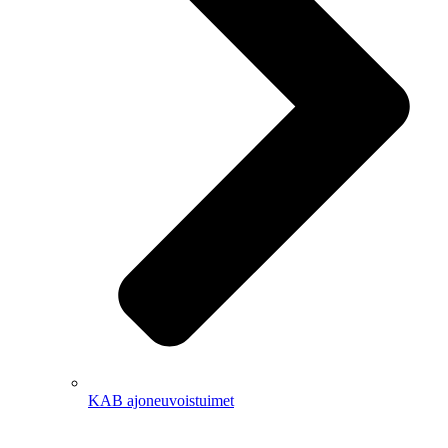
KAB ajoneuvoistuimet