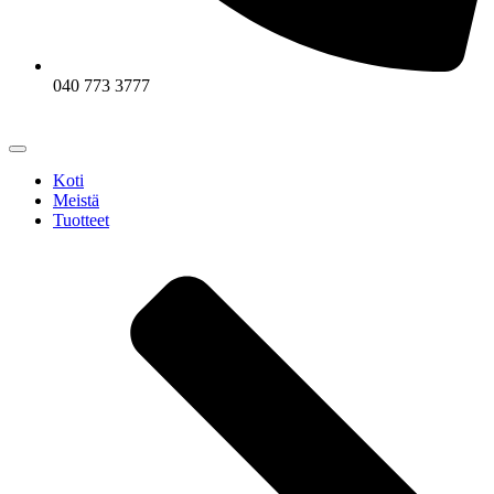
040 773 3777
Koti
Meistä
Tuotteet