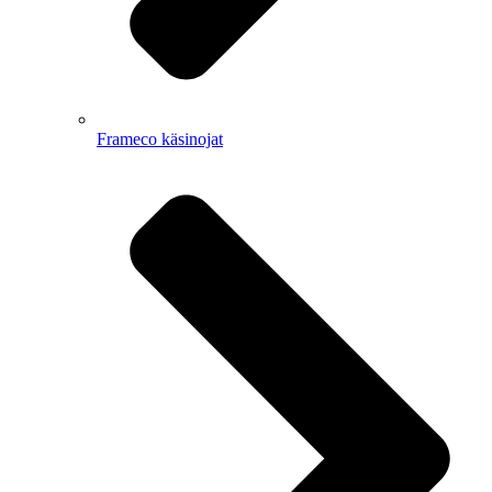
Frameco käsinojat