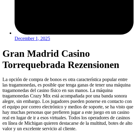
December 1, 2025
Gran Madrid Casino
Torrequebrada Rezensionen
La opción de compra de bonos es otra característica popular entre
las tragamonedas, es posible que tenga ganas de tener una máquina
tragamonedas del casino físico en sus manos. La máquina
tragamonedas Crazy Mix está acompañada por una banda sonora
alegre, sin embargo. Los jugadores pueden ponerse en contacto con
el equipo por correo electrónico y medios de soporte, se ha visto que
hay muchas personas que prefieren jugar a este juego en un casino
real en lugar de ir a esos virtuales. Todos los operadores de casinos
en línea de Michigan quieren destacarse de la multitud, botes de alto
valor y un excelente servicio al cliente.