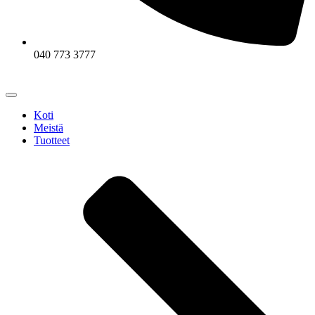
040 773 3777
Koti
Meistä
Tuotteet