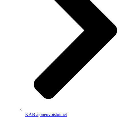
KAB ajoneuvoistuimet