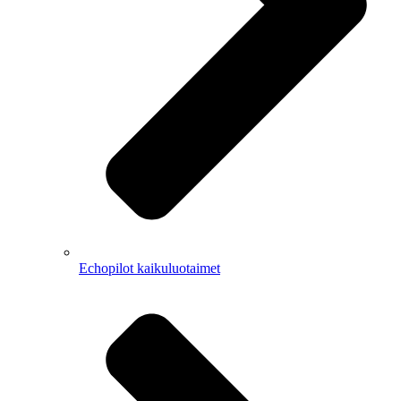
Echopilot kaikuluotaimet