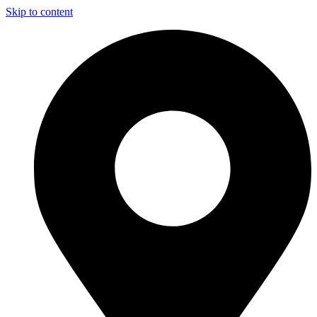
Skip to content