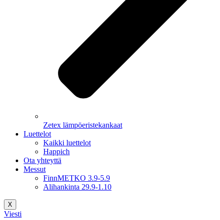
Zetex lämpöeristekankaat
Luettelot
Kaikki luettelot
Happich
Ota yhteyttä
Messut
FinnMETKO 3.9-5.9
Alihankinta 29.9-1.10
X
Viesti