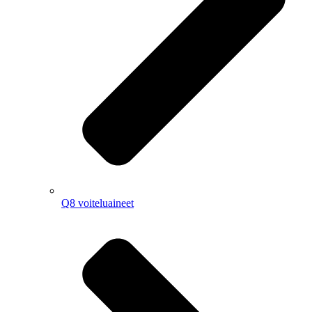
Q8 voiteluaineet