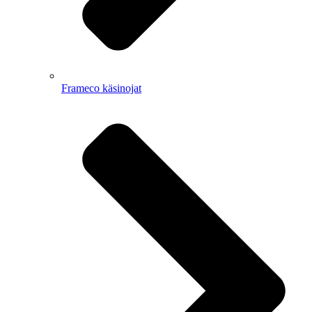
Frameco käsinojat