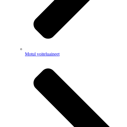
Motul voiteluaineet