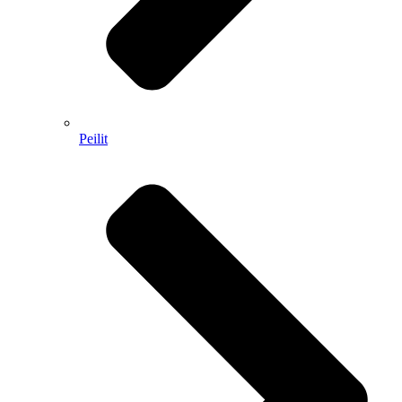
Peilit