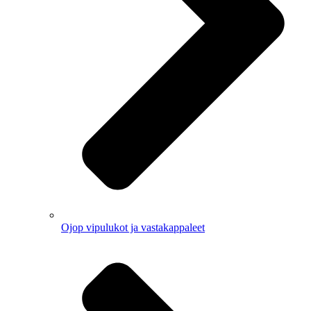
Ojop vipulukot ja vastakappaleet