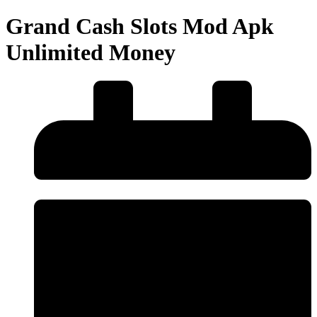
Grand Cash Slots Mod Apk
Unlimited Money