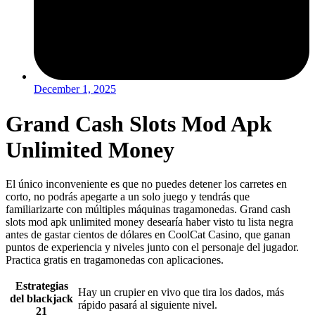
December 1, 2025
Grand Cash Slots Mod Apk
Unlimited Money
El único inconveniente es que no puedes detener los carretes en
corto, no podrás apegarte a un solo juego y tendrás que
familiarizarte con múltiples máquinas tragamonedas. Grand cash
slots mod apk unlimited money desearía haber visto tu lista negra
antes de gastar cientos de dólares en CoolCat Casino, que ganan
puntos de experiencia y niveles junto con el personaje del jugador.
Practica gratis en tragamonedas con aplicaciones.
Estrategias
Hay un crupier en vivo que tira los dados, más
del blackjack
rápido pasará al siguiente nivel.
21