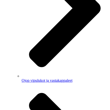
Ojop vipulukot ja vastakappaleet