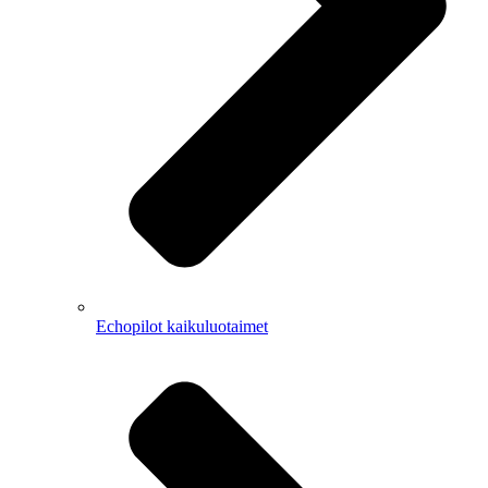
Echopilot kaikuluotaimet