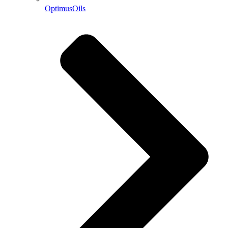
OptimusOils