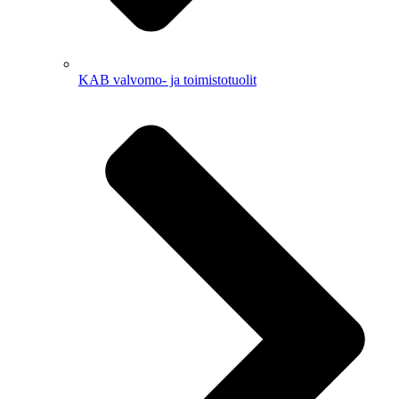
KAB valvomo- ja toimistotuolit