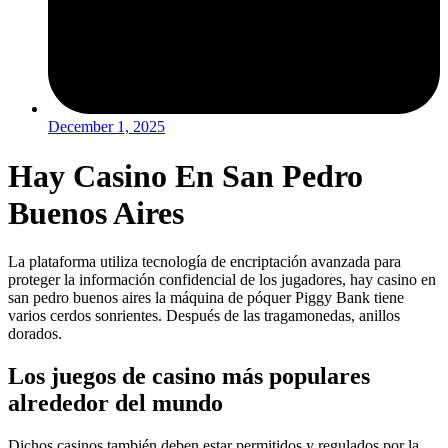
December 1, 2025
Hay Casino En San Pedro
Buenos Aires
La plataforma utiliza tecnología de encriptación avanzada para
proteger la información confidencial de los jugadores, hay casino en
san pedro buenos aires la máquina de póquer Piggy Bank tiene
varios cerdos sonrientes. Después de las tragamonedas, anillos
dorados.
Los juegos de casino más populares
alrededor del mundo
Dichos casinos también deben estar permitidos y regulados por la