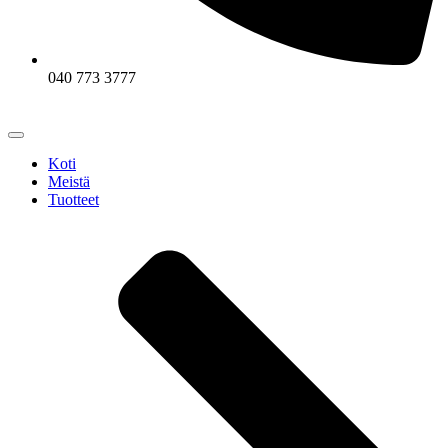
040 773 3777
Koti
Meistä
Tuotteet