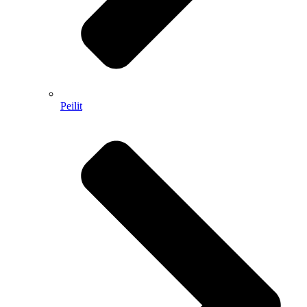
Peilit