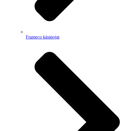
Frameco käsinojat