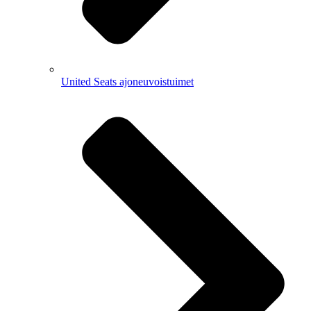
United Seats ajoneuvoistuimet