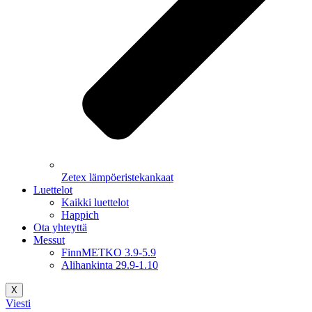
Zetex lämpöeristekankaat
Luettelot
Kaikki luettelot
Happich
Ota yhteyttä
Messut
FinnMETKO 3.9-5.9
Alihankinta 29.9-1.10
X
Viesti