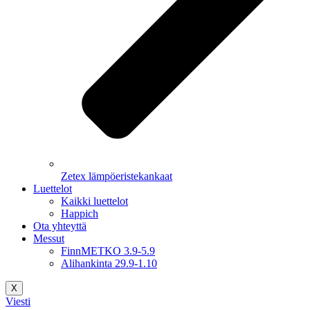
Zetex lämpöeristekankaat
Luettelot
Kaikki luettelot
Happich
Ota yhteyttä
Messut
FinnMETKO 3.9-5.9
Alihankinta 29.9-1.10
X
Viesti