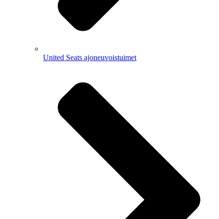
United Seats ajoneuvoistuimet