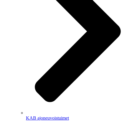
KAB ajoneuvoistuimet