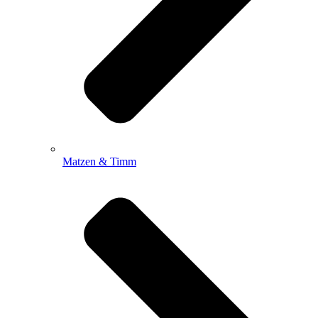
Matzen & Timm