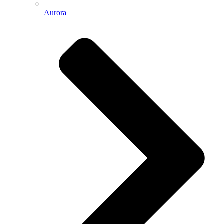
Aurora