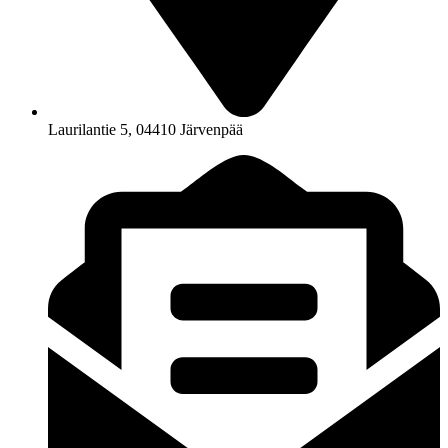
Laurilantie 5, 04410 Järvenpää