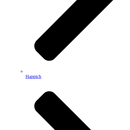
Happich