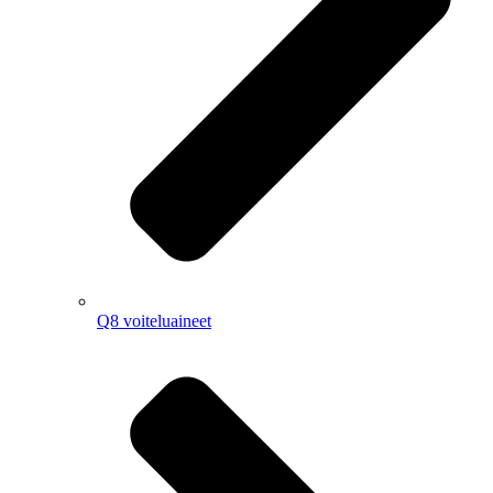
Q8 voiteluaineet