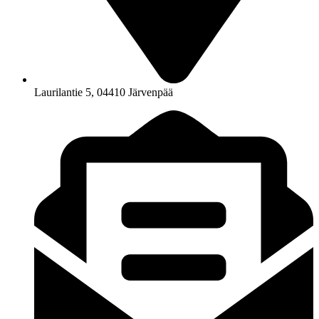
Laurilantie 5, 04410 Järvenpää