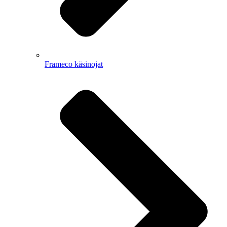
Frameco käsinojat