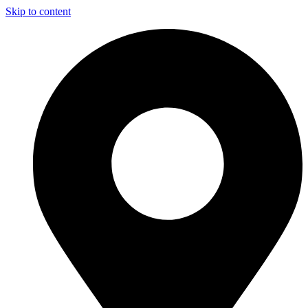
Skip to content