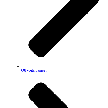
Q8 voiteluaineet