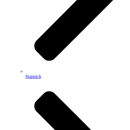
Happich