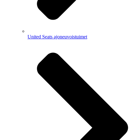
United Seats ajoneuvoistuimet