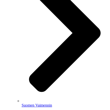
Suomen Vaimennin