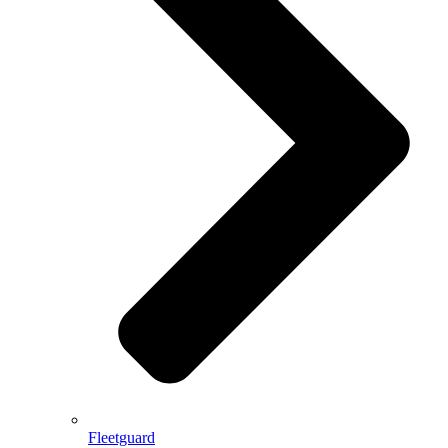
Fleetguard