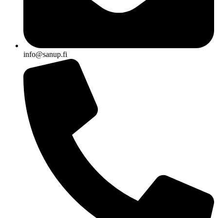
info@sanup.fi