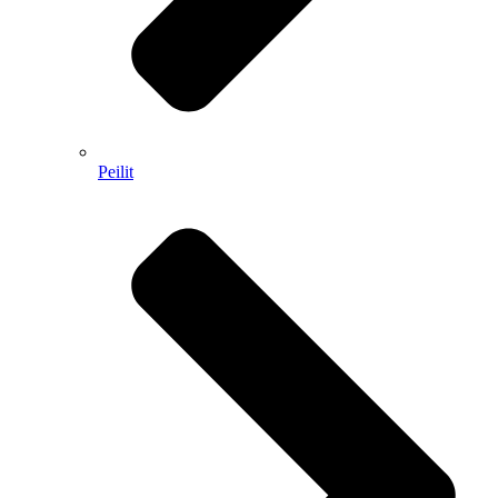
Peilit