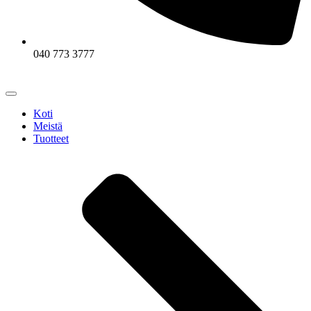
040 773 3777
Koti
Meistä
Tuotteet