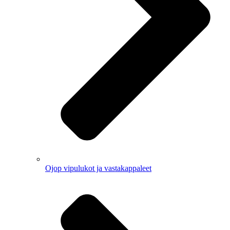
Ojop vipulukot ja vastakappaleet