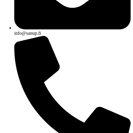
info@sanup.fi