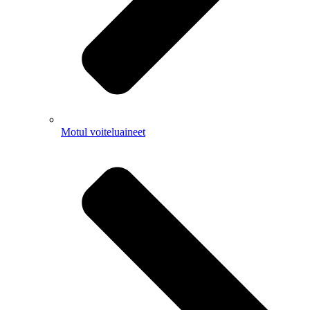
Motul voiteluaineet