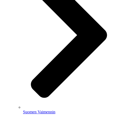
Suomen Vaimennin