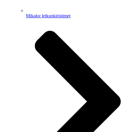
Mikalor letkunkiristimet