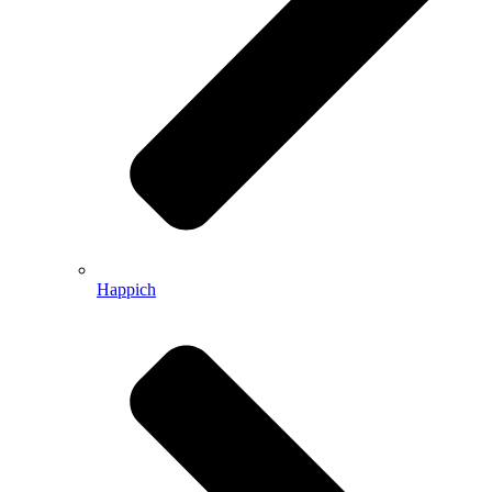
Happich