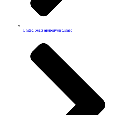
United Seats ajoneuvoistuimet