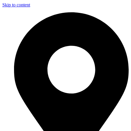
Skip to content