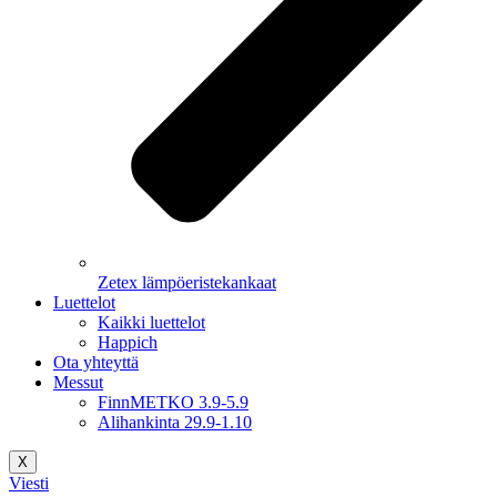
Zetex lämpöeristekankaat
Luettelot
Kaikki luettelot
Happich
Ota yhteyttä
Messut
FinnMETKO 3.9-5.9
Alihankinta 29.9-1.10
X
Viesti