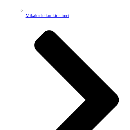
Mikalor letkunkiristimet