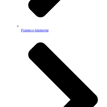
Frameco käsinojat