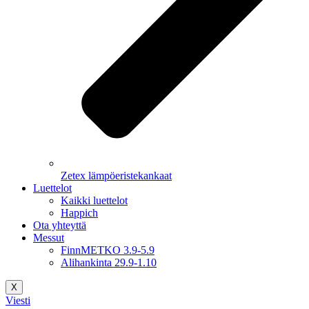
Zetex lämpöeristekankaat
Luettelot
Kaikki luettelot
Happich
Ota yhteyttä
Messut
FinnMETKO 3.9-5.9
Alihankinta 29.9-1.10
X
Viesti