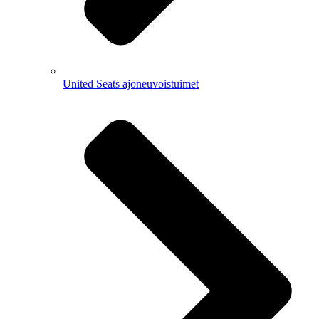
United Seats ajoneuvoistuimet