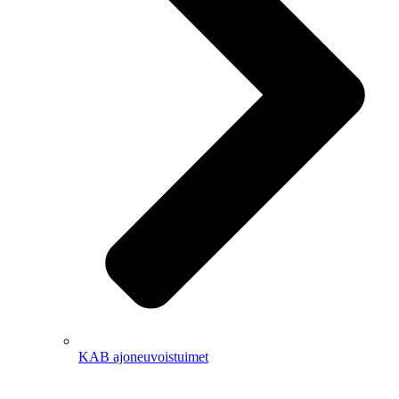
KAB ajoneuvoistuimet