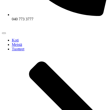
040 773 3777
Koti
Meistä
Tuotteet