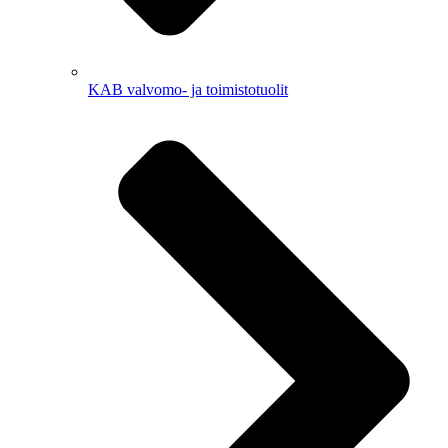
KAB valvomo- ja toimistotuolit