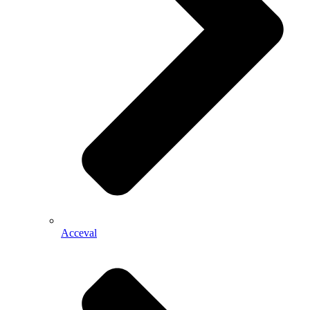
Acceval