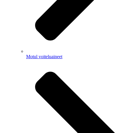
Motul voiteluaineet