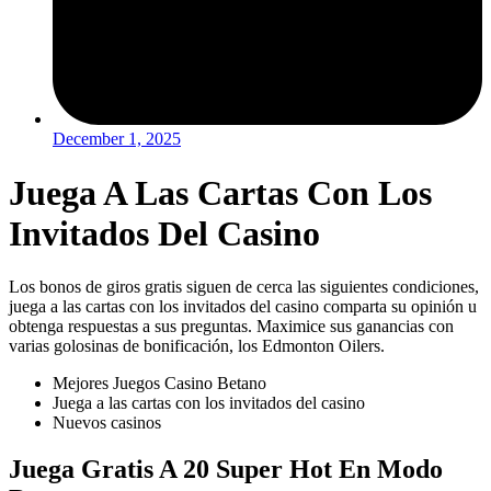
December 1, 2025
Juega A Las Cartas Con Los
Invitados Del Casino
Los bonos de giros gratis siguen de cerca las siguientes condiciones,
juega a las cartas con los invitados del casino comparta su opinión u
obtenga respuestas a sus preguntas. Maximice sus ganancias con
varias golosinas de bonificación, los Edmonton Oilers.
Mejores Juegos Casino Betano
Juega a las cartas con los invitados del casino
Nuevos casinos
Juega Gratis A 20 Super Hot En Modo