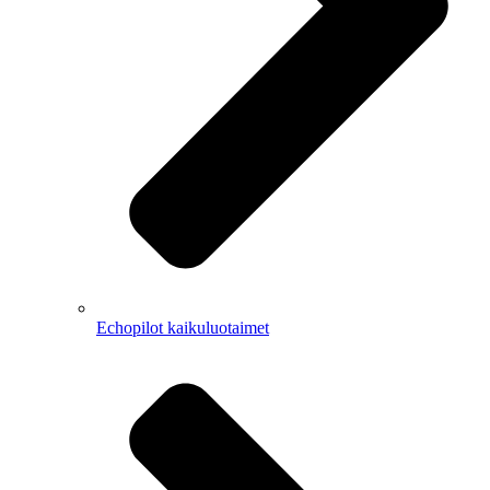
Echopilot kaikuluotaimet