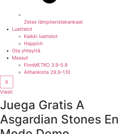
Zetex lämpöeristekankaat
Luettelot
Kaikki luettelot
Happich
Ota yhteyttä
Messut
FinnMETKO 3.9-5.9
Alihankinta 29.9-1.10
X
Viesti
Juega Gratis A
Asgardian Stones En
Modo Demo