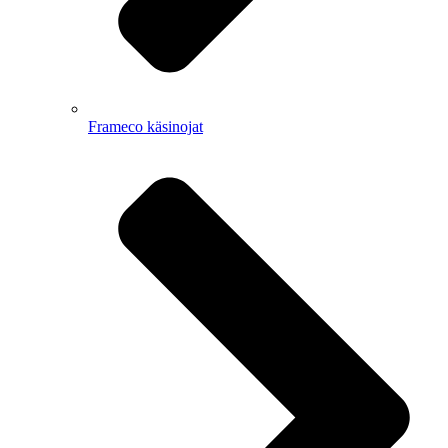
Frameco käsinojat