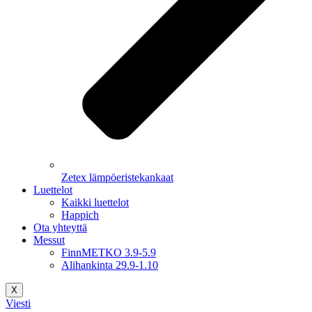
Zetex lämpöeristekankaat
Luettelot
Kaikki luettelot
Happich
Ota yhteyttä
Messut
FinnMETKO 3.9-5.9
Alihankinta 29.9-1.10
X
Viesti