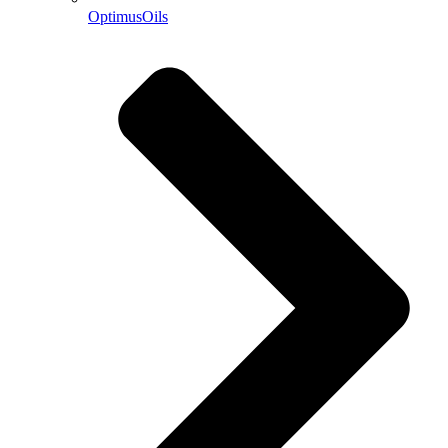
OptimusOils