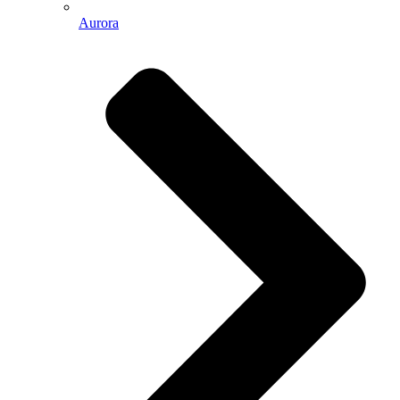
Aurora