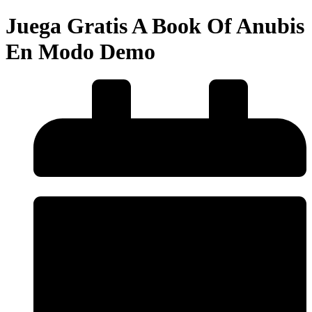
Juega Gratis A Book Of Anubis
En Modo Demo