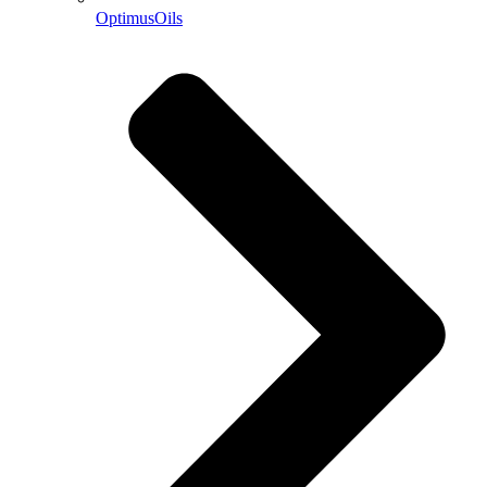
OptimusOils