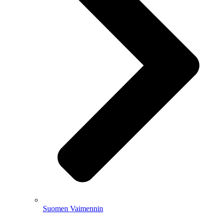
Suomen Vaimennin