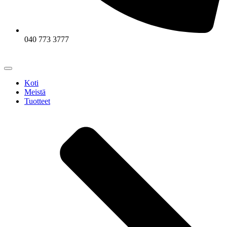
040 773 3777
Koti
Meistä
Tuotteet