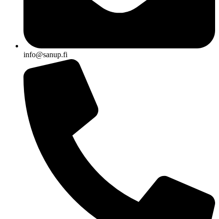
info@sanup.fi