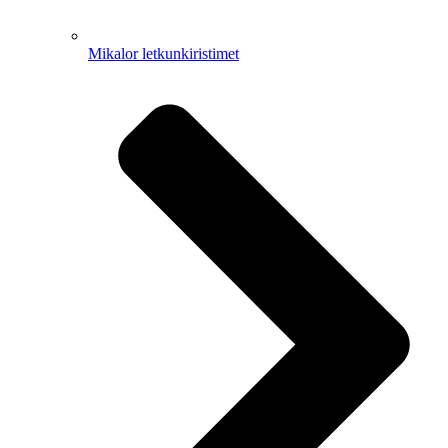
Mikalor letkunkiristimet