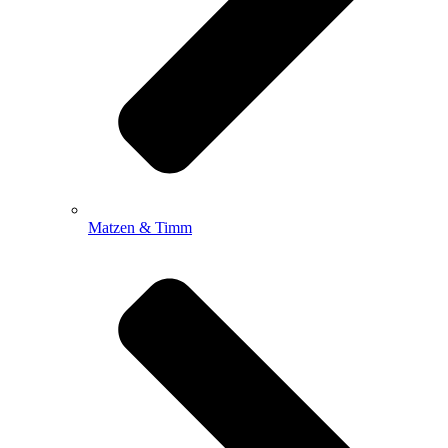
Matzen & Timm