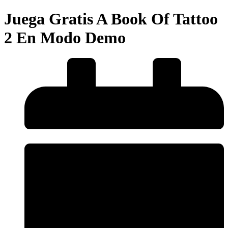
Juega Gratis A Book Of Tattoo
2 En Modo Demo