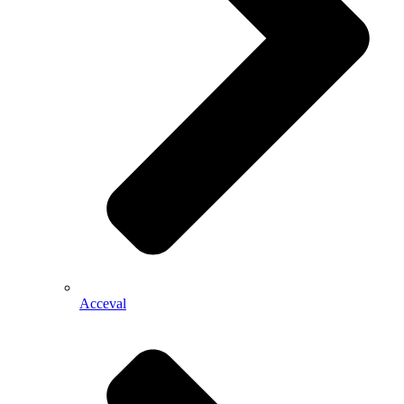
Acceval