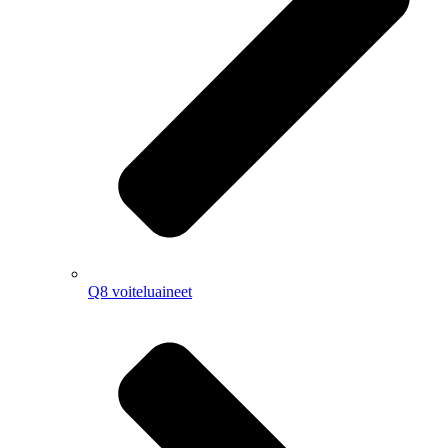
Q8 voiteluaineet