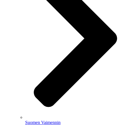
Suomen Vaimennin