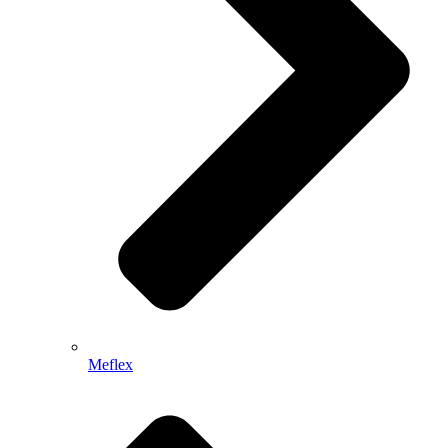
Meflex