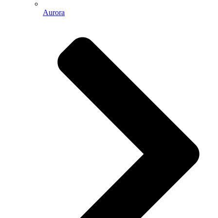
Aurora