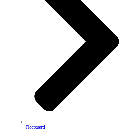
Fleetguard