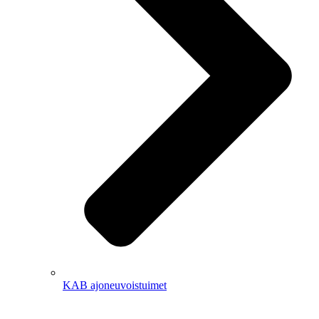
KAB ajoneuvoistuimet