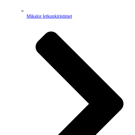
Mikalor letkunkiristimet