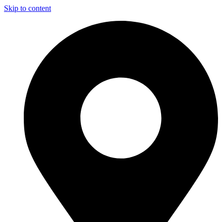
Skip to content