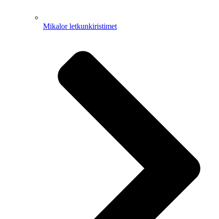
Mikalor letkunkiristimet