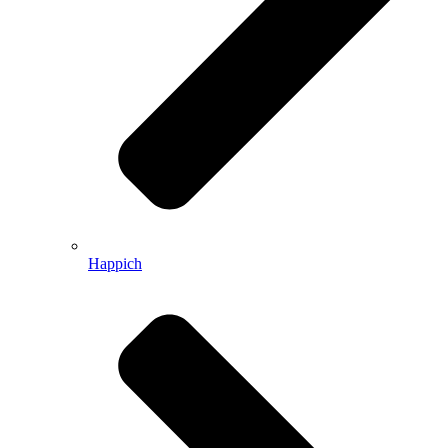
Happich