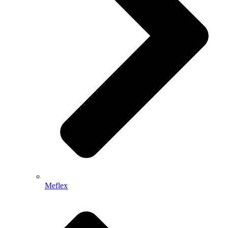
Meflex