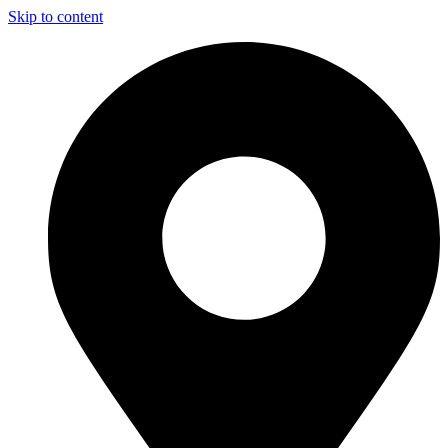
Skip to content