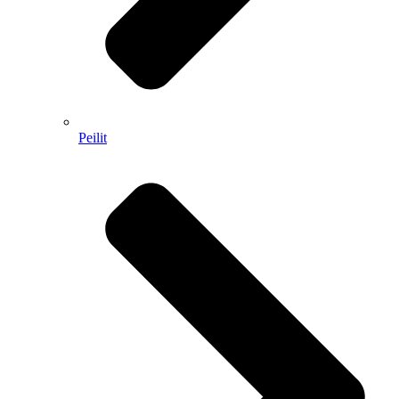
Peilit