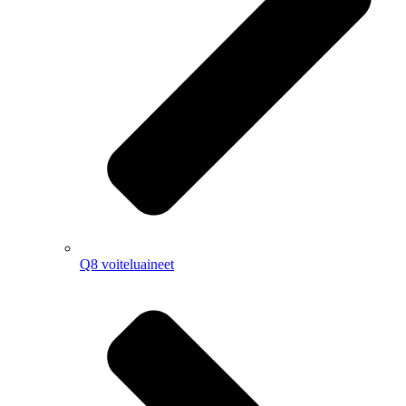
Q8 voiteluaineet