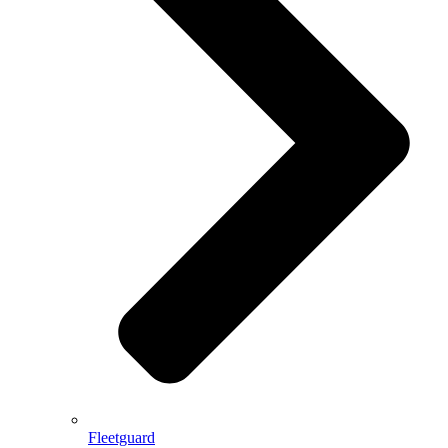
Fleetguard