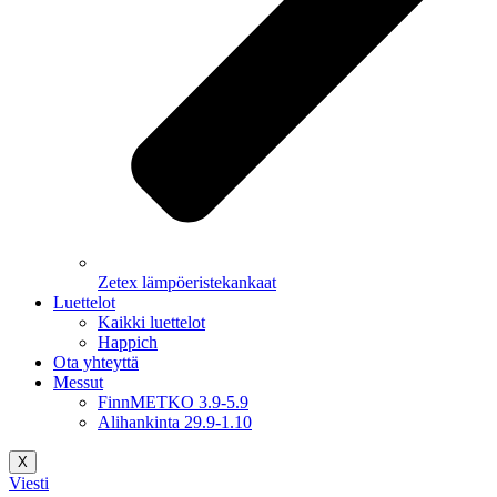
Zetex lämpöeristekankaat
Luettelot
Kaikki luettelot
Happich
Ota yhteyttä
Messut
FinnMETKO 3.9-5.9
Alihankinta 29.9-1.10
X
Viesti