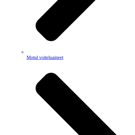
Motul voiteluaineet