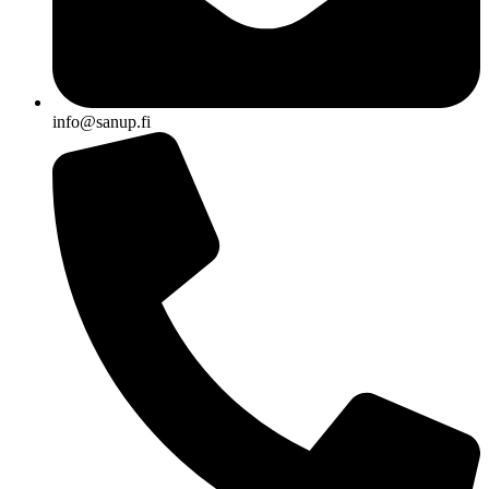
info@sanup.fi