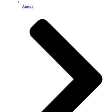
Aurora