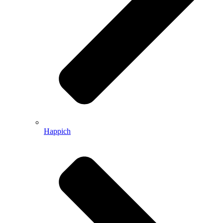
Happich