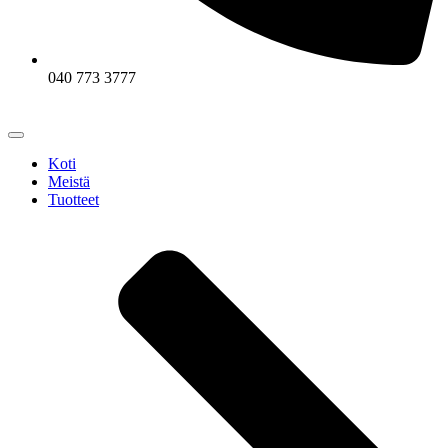
040 773 3777
Koti
Meistä
Tuotteet