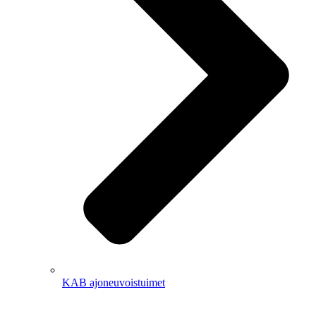
KAB ajoneuvoistuimet