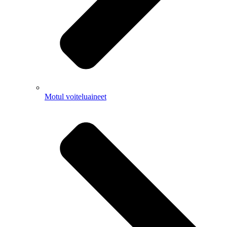
Motul voiteluaineet