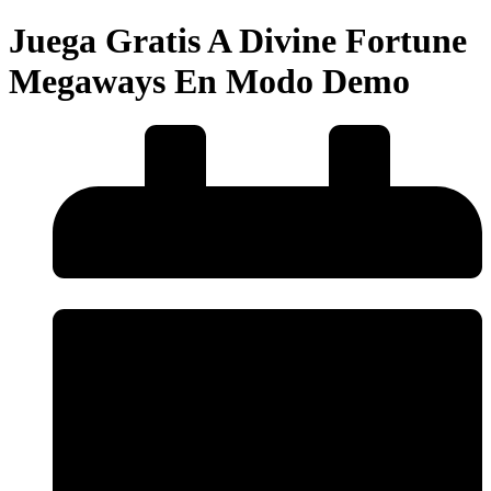
Juega Gratis A Divine Fortune
Megaways En Modo Demo