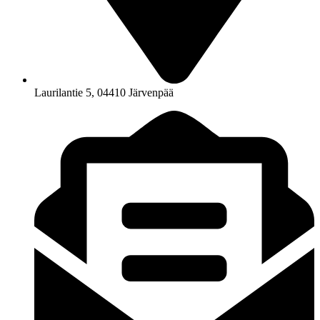
Laurilantie 5, 04410 Järvenpää