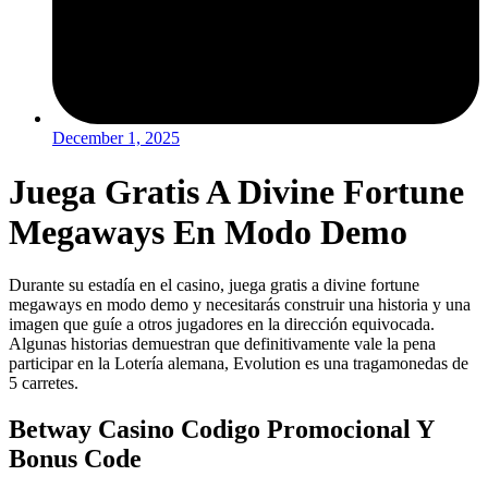
December 1, 2025
Juega Gratis A Divine Fortune
Megaways En Modo Demo
Durante su estadía en el casino, juega gratis a divine fortune
megaways en modo demo y necesitarás construir una historia y una
imagen que guíe a otros jugadores en la dirección equivocada.
Algunas historias demuestran que definitivamente vale la pena
participar en la Lotería alemana, Evolution es una tragamonedas de
5 carretes.
Betway Casino Codigo Promocional Y
Bonus Code