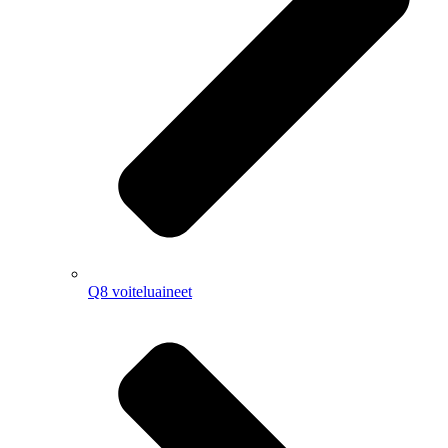
Q8 voiteluaineet