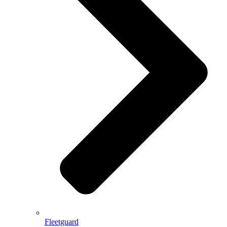
Fleetguard