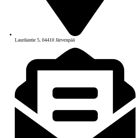
Laurilantie 5, 04410 Järvenpää