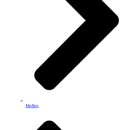
Meflex