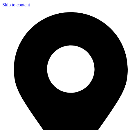
Skip to content