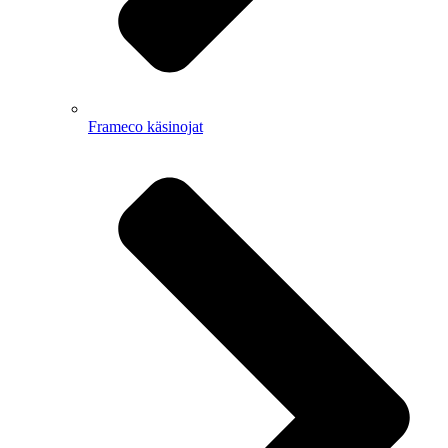
Frameco käsinojat