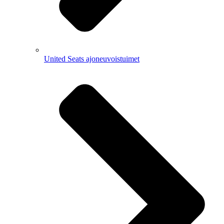
United Seats ajoneuvoistuimet