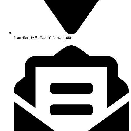
Laurilantie 5, 04410 Järvenpää