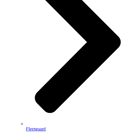
Fleetguard