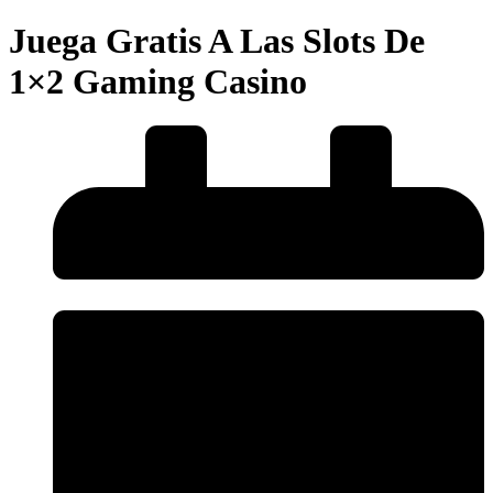
Juega Gratis A Las Slots De
1×2 Gaming Casino