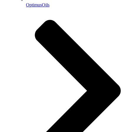
OptimusOils