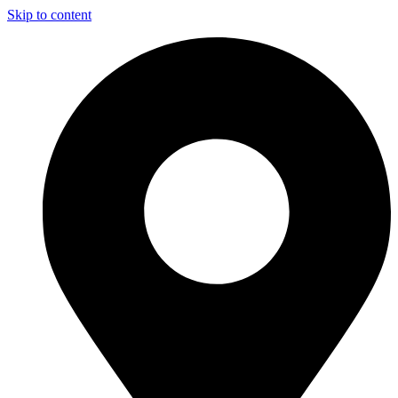
Skip to content