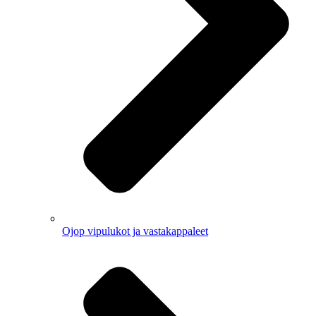
Ojop vipulukot ja vastakappaleet