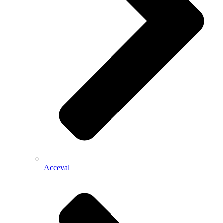
Acceval