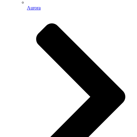
Aurora