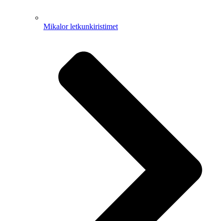
Mikalor letkunkiristimet