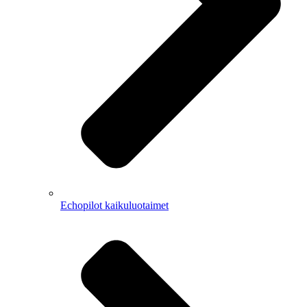
Echopilot kaikuluotaimet