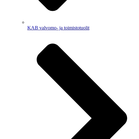
KAB valvomo- ja toimistotuolit