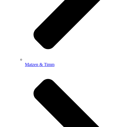
Matzen & Timm