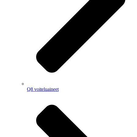
Q8 voiteluaineet