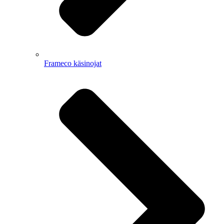
Frameco käsinojat