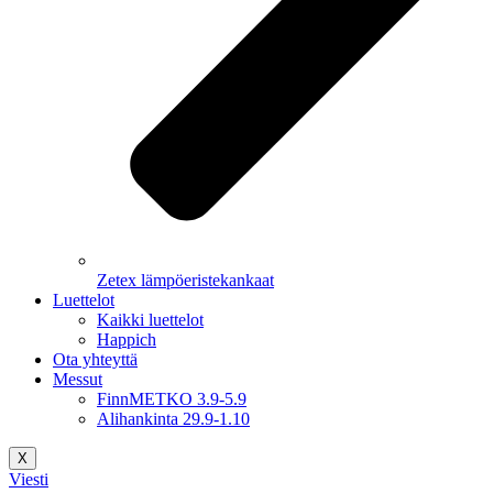
Zetex lämpöeristekankaat
Luettelot
Kaikki luettelot
Happich
Ota yhteyttä
Messut
FinnMETKO 3.9-5.9
Alihankinta 29.9-1.10
X
Viesti