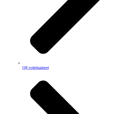
Q8 voiteluaineet