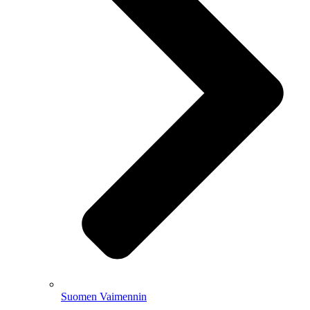
Suomen Vaimennin