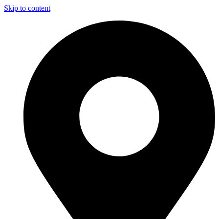
Skip to content