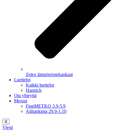
Zetex lämpöeristekankaat
Luettelot
Kaikki luettelot
Happich
Ota yhteyttä
Messut
FinnMETKO 3.9-5.9
Alihankinta 29.9-1.10
X
Viesti