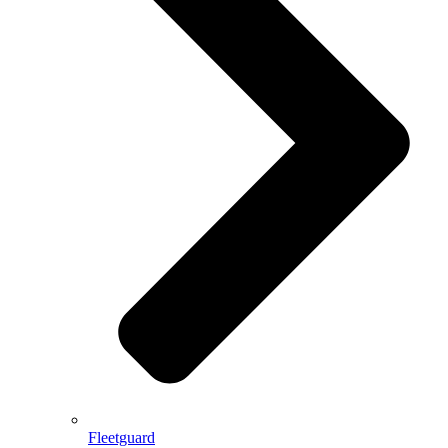
Fleetguard