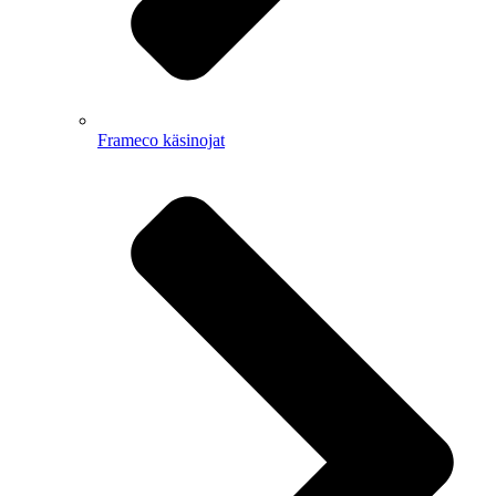
Frameco käsinojat