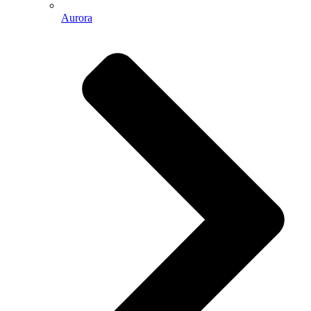
Aurora