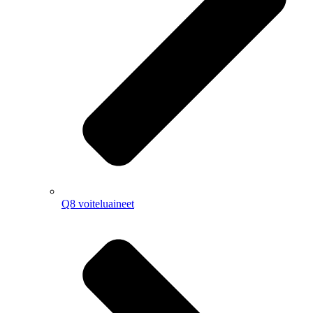
Q8 voiteluaineet