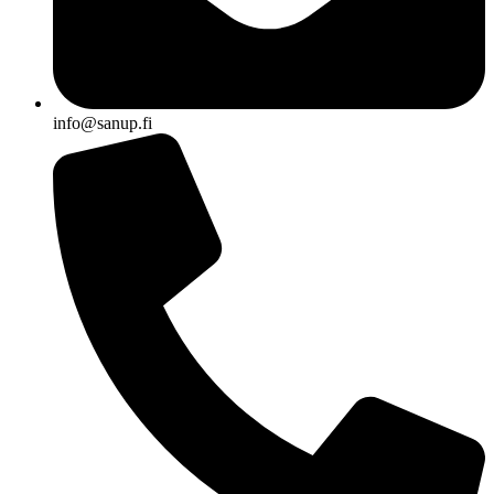
info@sanup.fi