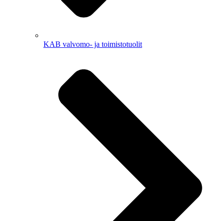
KAB valvomo- ja toimistotuolit