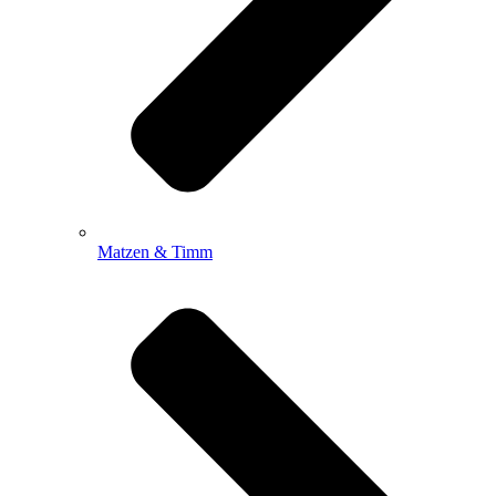
Matzen & Timm