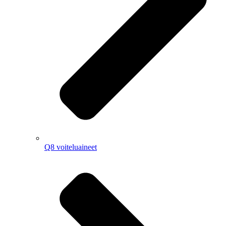
Q8 voiteluaineet