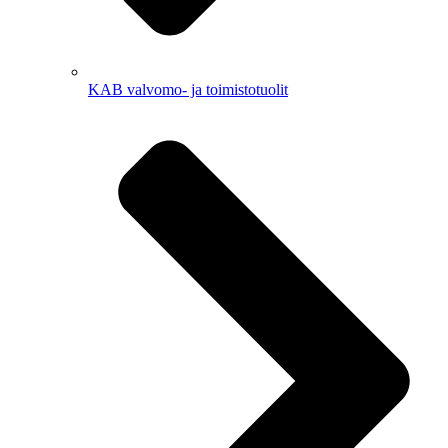
KAB valvomo- ja toimistotuolit