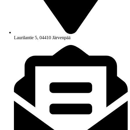
Laurilantie 5, 04410 Järvenpää