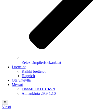
Zetex lämpöeristekankaat
Luettelot
Kaikki luettelot
Happich
Ota yhteyttä
Messut
FinnMETKO 3.9-5.9
Alihankinta 29.9-1.10
X
Viesti