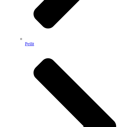
Peilit