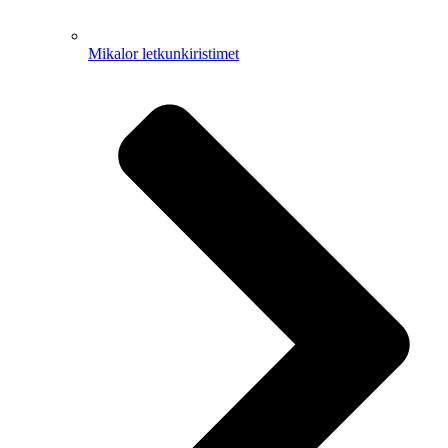
Mikalor letkunkiristimet