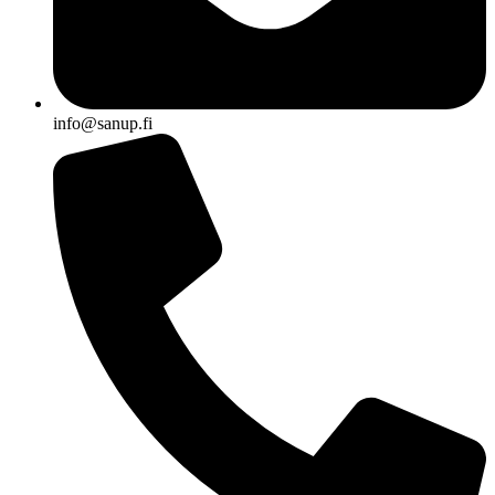
info@sanup.fi