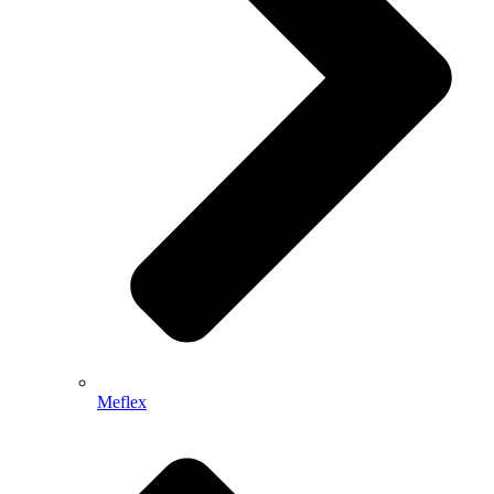
Meflex