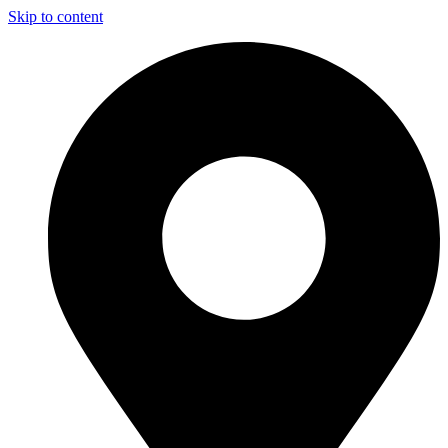
Skip to content