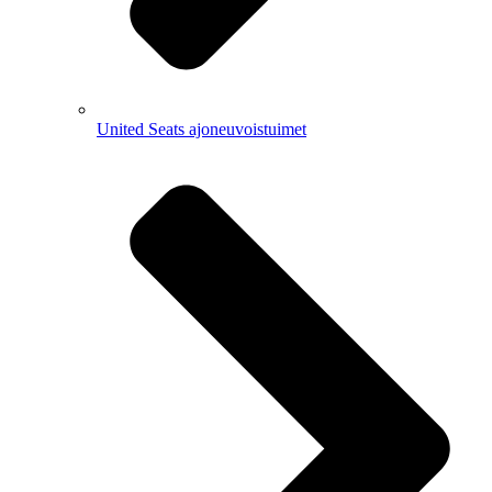
United Seats ajoneuvoistuimet