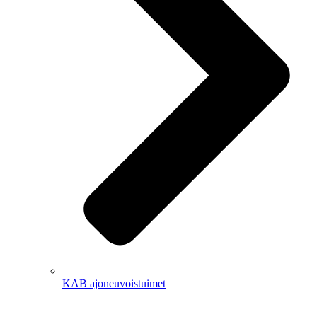
KAB ajoneuvoistuimet