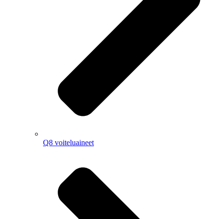
Q8 voiteluaineet