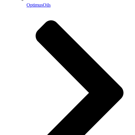
OptimusOils