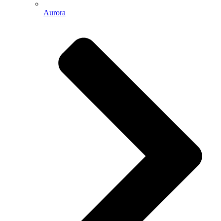
Aurora