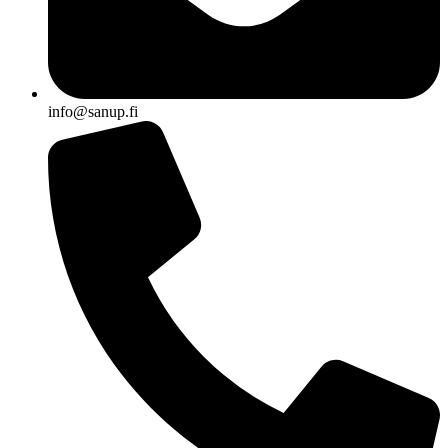
info@sanup.fi