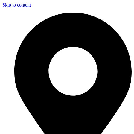
Skip to content