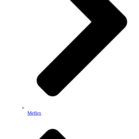
Meflex