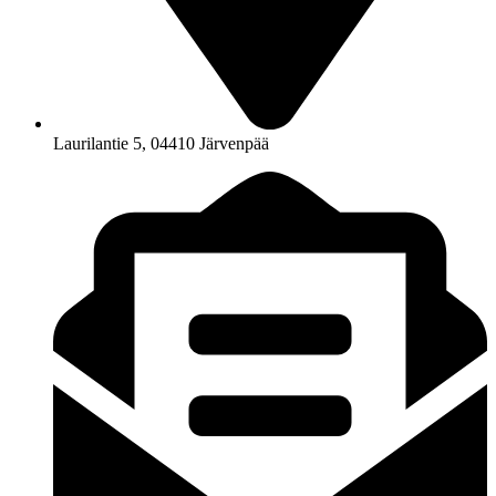
Laurilantie 5, 04410 Järvenpää