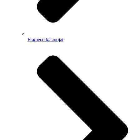
Frameco käsinojat