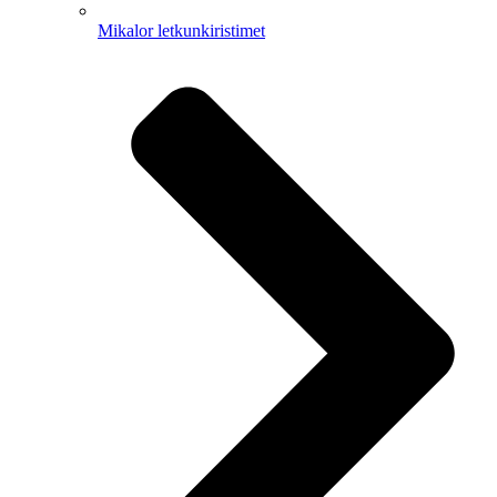
Mikalor letkunkiristimet