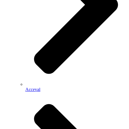
Acceval