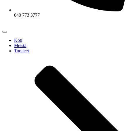
040 773 3777
Koti
Meistä
Tuotteet