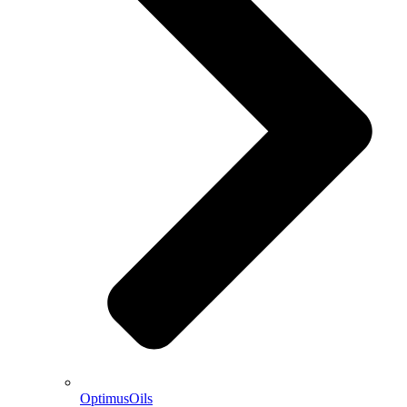
OptimusOils