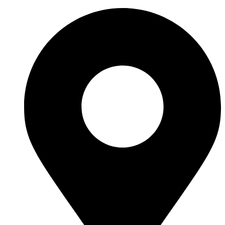
Skip
to
content