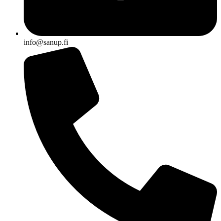
info@sanup.fi