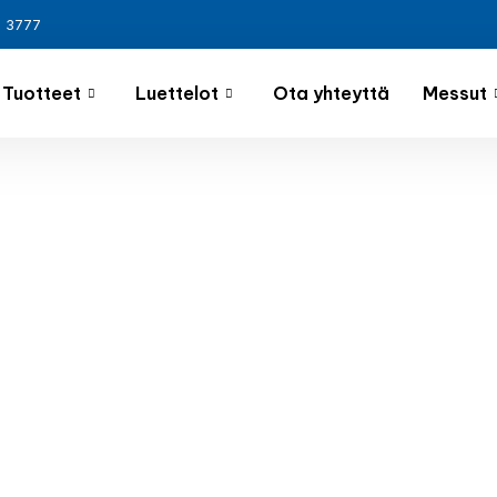
3 3777
Tuotteet
Luettelot
Ota yhteyttä
Messut