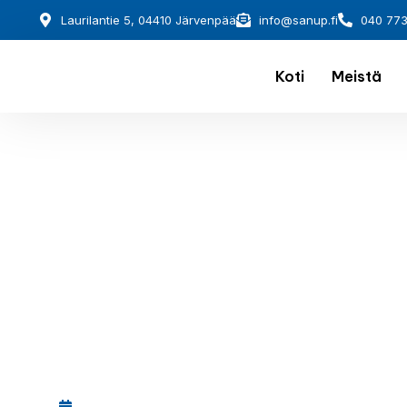
Laurilantie 5, 04410 Järvenpää
info@sanup.fi
040 77
Koti
Meistä
December 1, 2025