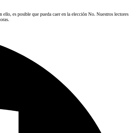
n ello, es posible que pueda caer en la elección No. Nuestros lectores
oras.