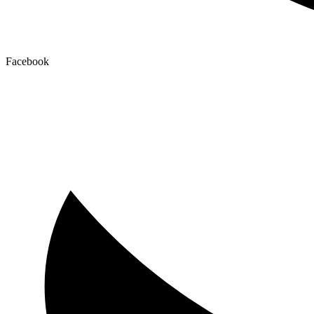
Facebook