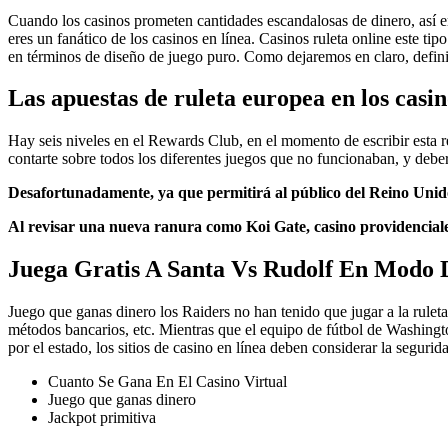
Cuando los casinos prometen cantidades escandalosas de dinero, así 
eres un fanático de los casinos en línea. Casinos ruleta online este ti
en términos de diseño de juego puro. Como dejaremos en claro, defini
Las apuestas de ruleta europea en los casin
Hay seis niveles en el Rewards Club, en el momento de escribir esta 
contarte sobre todos los diferentes juegos que no funcionaban, y debe
Desafortunadamente, ya que permitirá al público del Reino Uni
Al revisar una nueva ranura como Koi Gate, casino providencial
Juega Gratis A Santa Vs Rudolf En Modo
Juego que ganas dinero los Raiders no han tenido que jugar a la rulet
métodos bancarios, etc. Mientras que el equipo de fútbol de Washingt
por el estado, los sitios de casino en línea deben considerar la seguri
Cuanto Se Gana En El Casino Virtual
Juego que ganas dinero
Jackpot primitiva