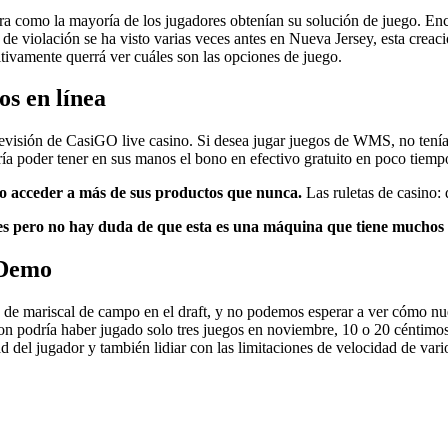
era como la mayoría de los jugadores obtenían su solución de juego. En
po de violación se ha visto varias veces antes en Nueva Jersey, esta cre
tivamente querrá ver cuáles son las opciones de juego.
os en línea
revisión de CasiGO live casino. Si desea jugar juegos de WMS, no tení
ría poder tener en sus manos el bono en efectivo gratuito en poco tiemp
do acceder a más de sus productos que nunca.
Las ruletas de casino:
es pero no hay duda de que esta es una máquina que tiene muchos
 Demo
a de mariscal de campo en el draft, y no podemos esperar a ver cómo nu
on podría haber jugado solo tres juegos en noviembre, 10 o 20 céntimo
dad del jugador y también lidiar con las limitaciones de velocidad de var