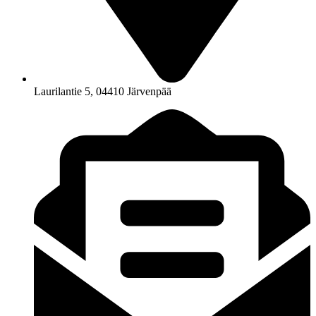
Laurilantie 5, 04410 Järvenpää