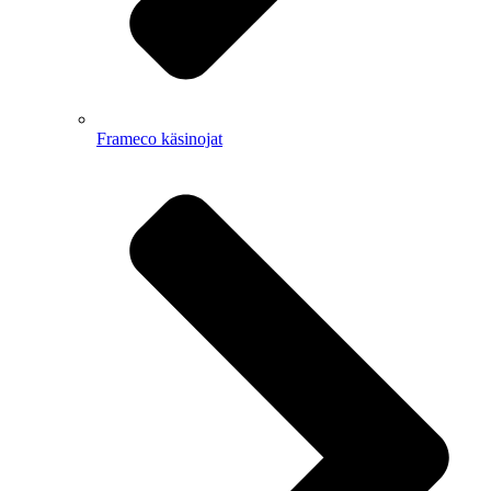
Frameco käsinojat