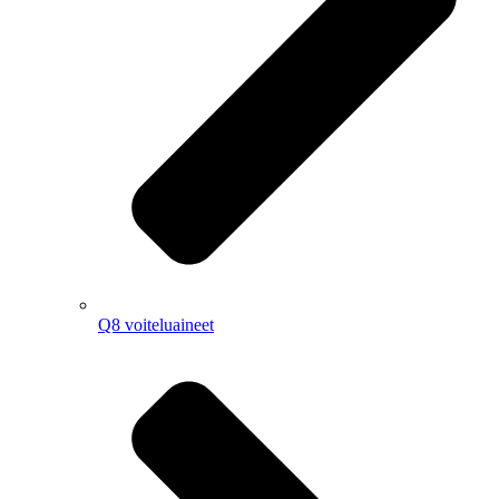
Q8 voiteluaineet