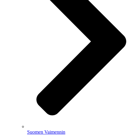
Suomen Vaimennin