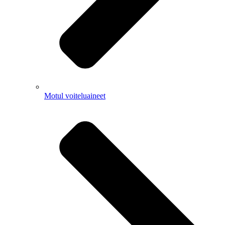
Motul voiteluaineet