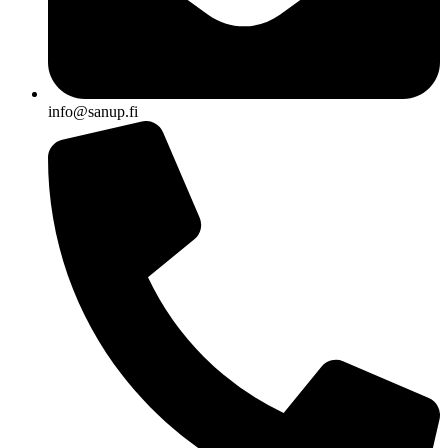
info@sanup.fi