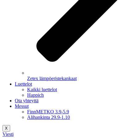
Zetex lämpöeristekankaat
Luettelot
Kaikki luettelot
Happich
Ota yhteyttä
Messut
FinnMETKO 3.9-5.9
Alihankinta 29.9-1.10
X
Viesti