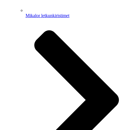
Mikalor letkunkiristimet