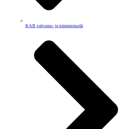
KAB valvomo- ja toimistotuolit