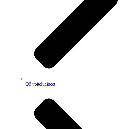
Q8 voiteluaineet