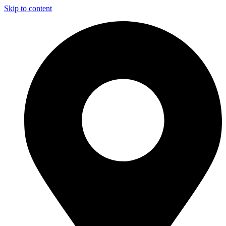
Skip to content