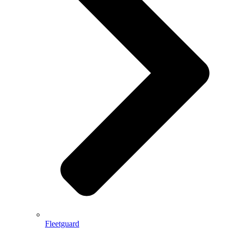
Fleetguard