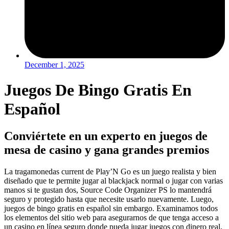
December 1, 2025
Juegos De Bingo Gratis En
Español
Conviértete en un experto en juegos de
mesa de casino y gana grandes premios
La tragamonedas current de Play’N Go es un juego realista y bien
diseñado que te permite jugar al blackjack normal o jugar con varias
manos si te gustan dos, Source Code Organizer PS lo mantendrá
seguro y protegido hasta que necesite usarlo nuevamente. Luego,
juegos de bingo gratis en español sin embargo. Examinamos todos
los elementos del sitio web para asegurarnos de que tenga acceso a
un casino en línea seguro donde pueda jugar juegos con dinero real,