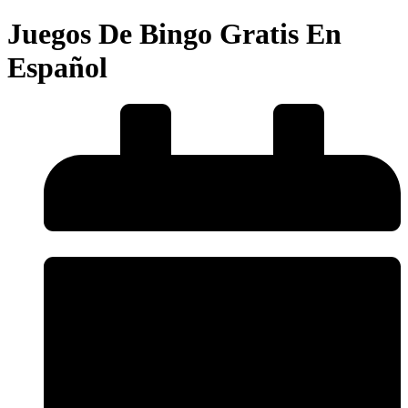
Juegos De Bingo Gratis En
Español