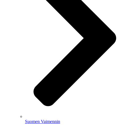
Suomen Vaimennin