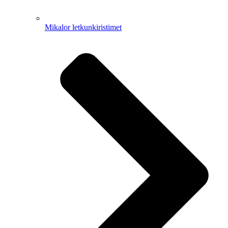
Mikalor letkunkiristimet