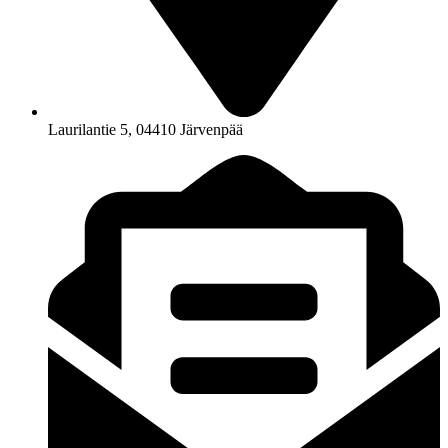
Laurilantie 5, 04410 Järvenpää