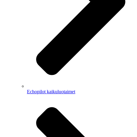
Echopilot kaikuluotaimet