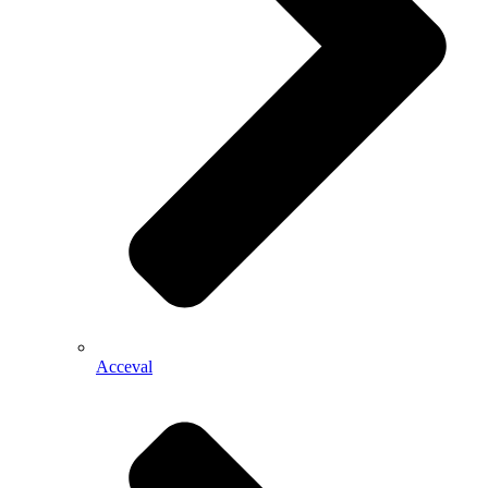
Acceval