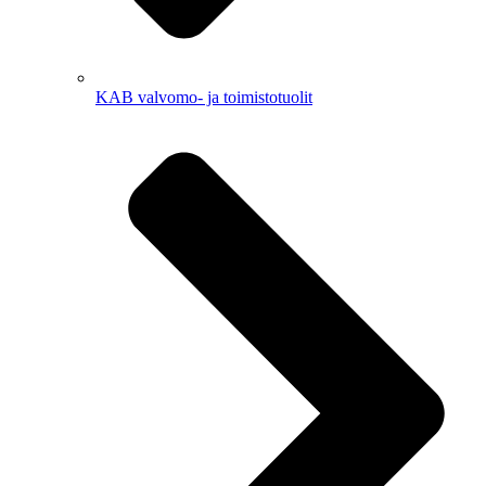
KAB valvomo- ja toimistotuolit