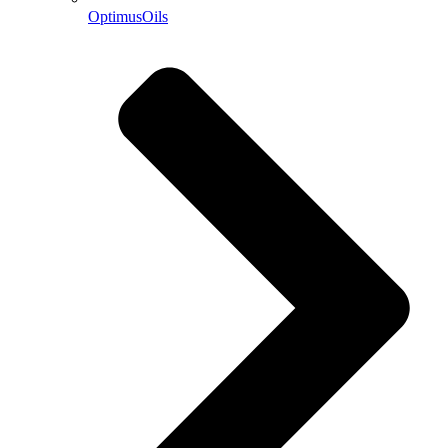
OptimusOils