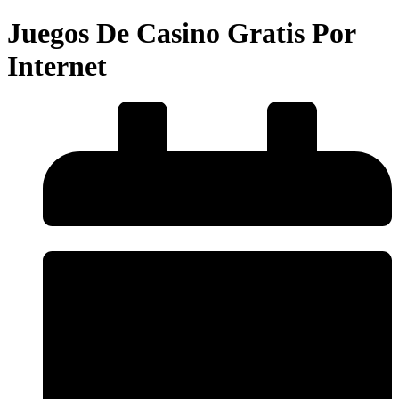
Juegos De Casino Gratis Por
Internet