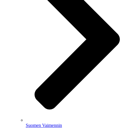
Suomen Vaimennin