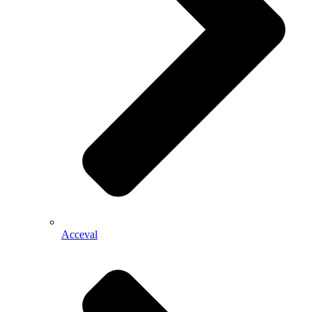
Acceval