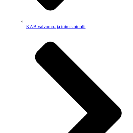
KAB valvomo- ja toimistotuolit