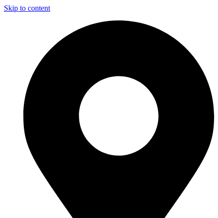
Skip to content