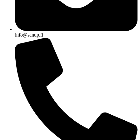
info@sanup.fi