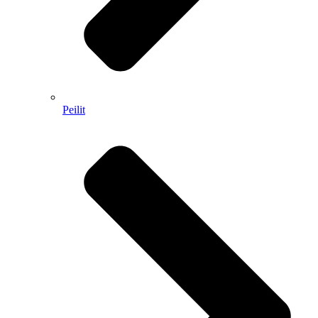
Peilit