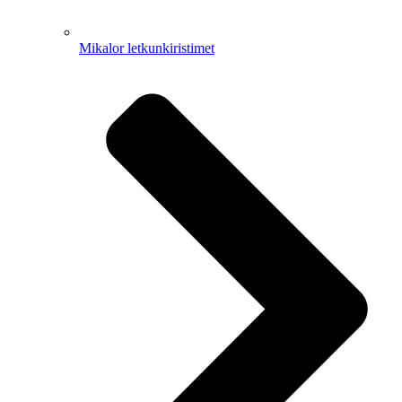
Mikalor letkunkiristimet