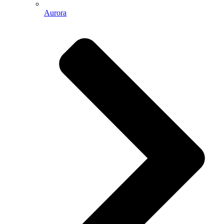
Aurora