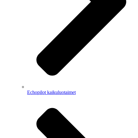
Echopilot kaikuluotaimet