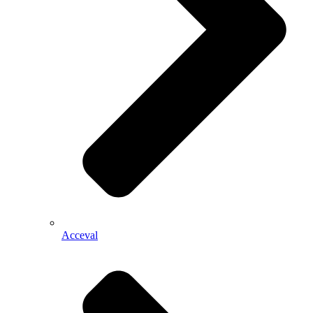
Acceval