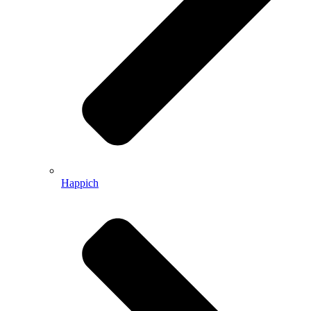
Happich