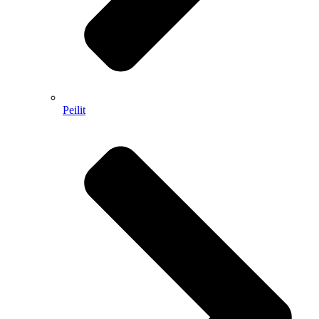
Peilit