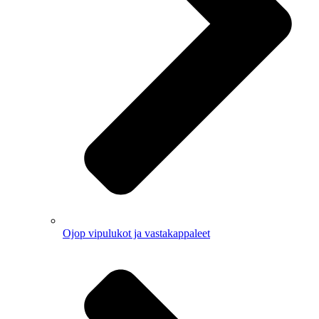
Ojop vipulukot ja vastakappaleet