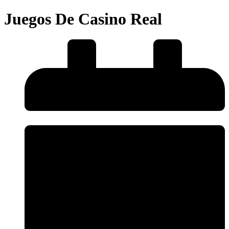
Juegos De Casino Real