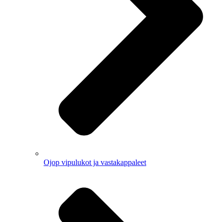
Ojop vipulukot ja vastakappaleet