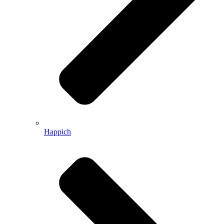
Happich