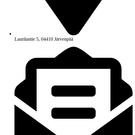
Laurilantie 5, 04410 Järvenpää