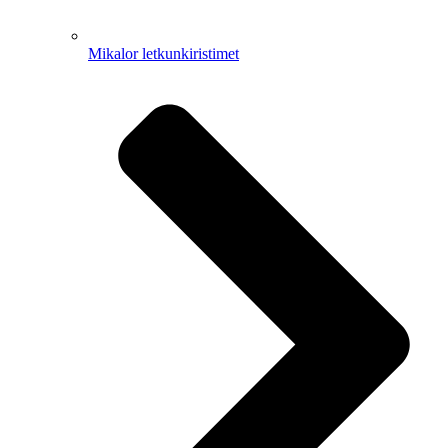
Mikalor letkunkiristimet