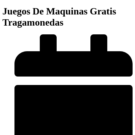
Juegos De Maquinas Gratis
Tragamonedas