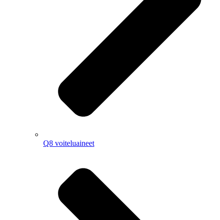
Q8 voiteluaineet