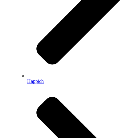
Happich