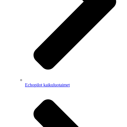
Echopilot kaikuluotaimet