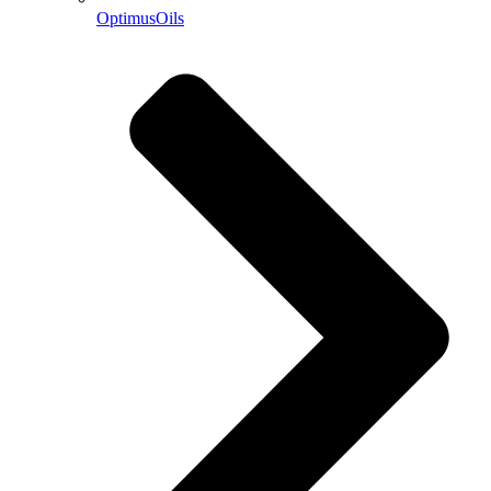
OptimusOils