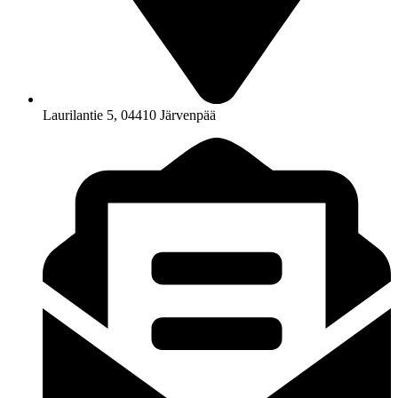
Laurilantie 5, 04410 Järvenpää