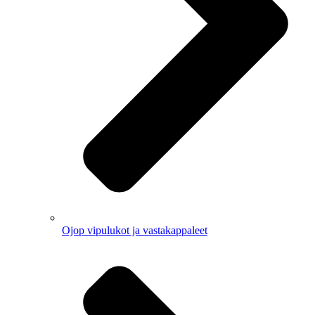
Ojop vipulukot ja vastakappaleet