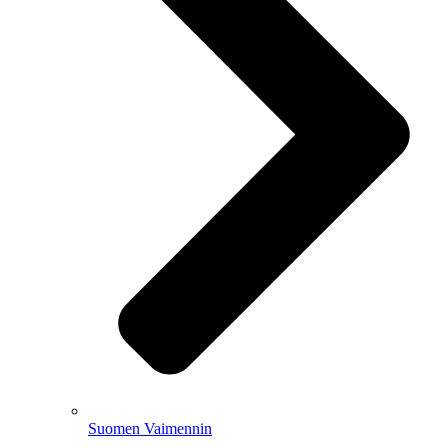
Suomen Vaimennin