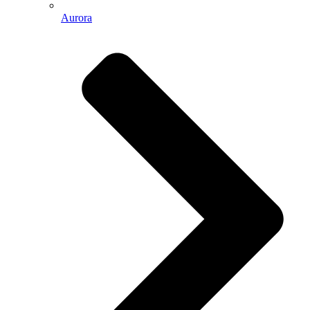
Aurora