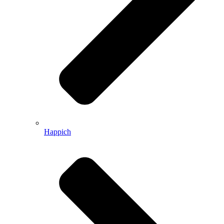
Happich