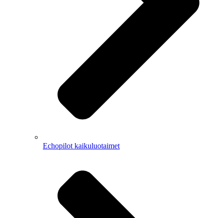
Echopilot kaikuluotaimet