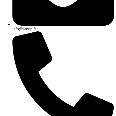
info@sanup.fi