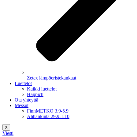
Zetex lämpöeristekankaat
Luettelot
Kaikki luettelot
Happich
Ota yhteyttä
Messut
FinnMETKO 3.9-5.9
Alihankinta 29.9-1.10
X
Viesti