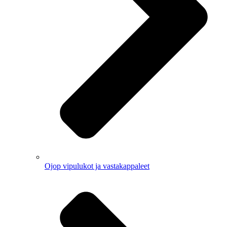
Ojop vipulukot ja vastakappaleet