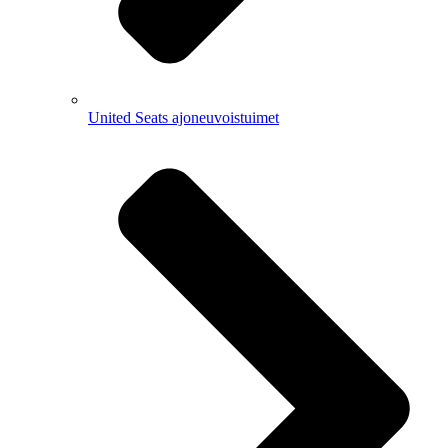
United Seats ajoneuvoistuimet