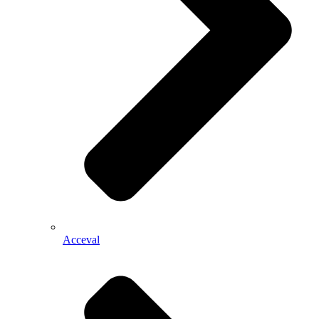
Acceval