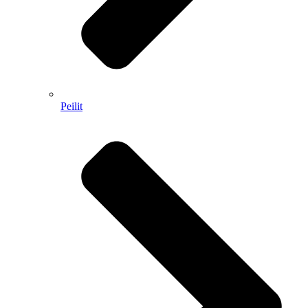
Peilit