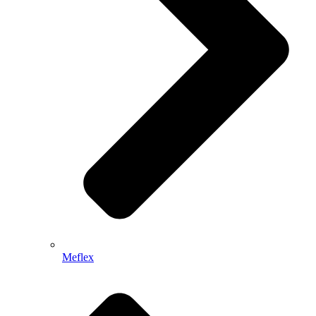
Meflex