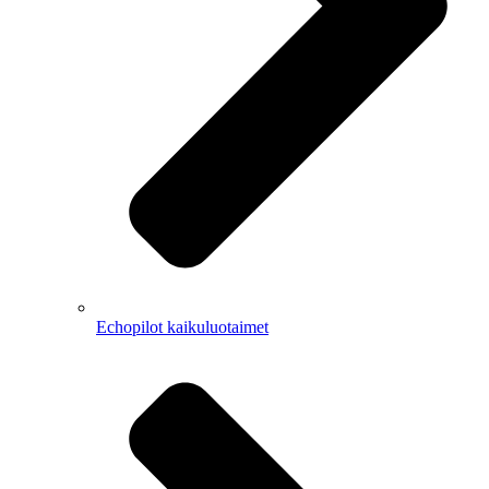
Echopilot kaikuluotaimet