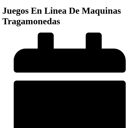
Juegos En Linea De Maquinas
Tragamonedas