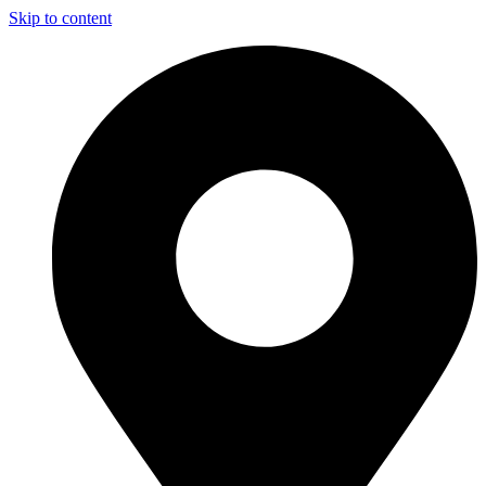
Skip to content