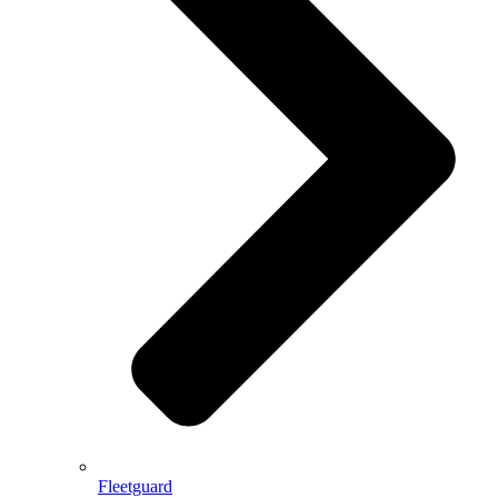
Fleetguard