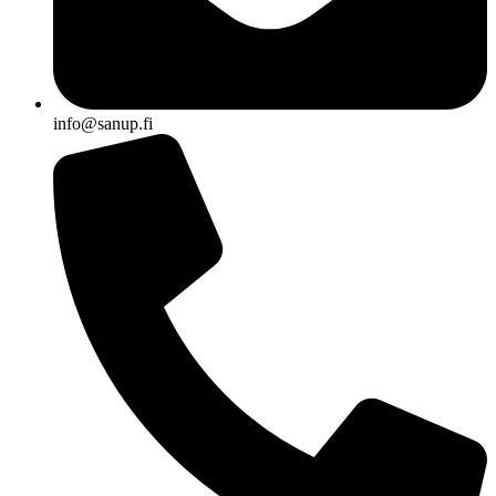
info@sanup.fi