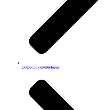
Echopilot kaikuluotaimet