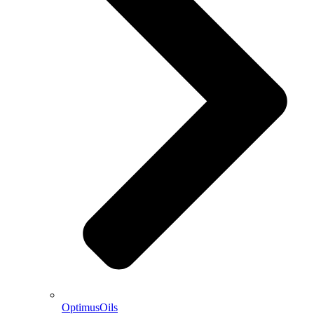
OptimusOils