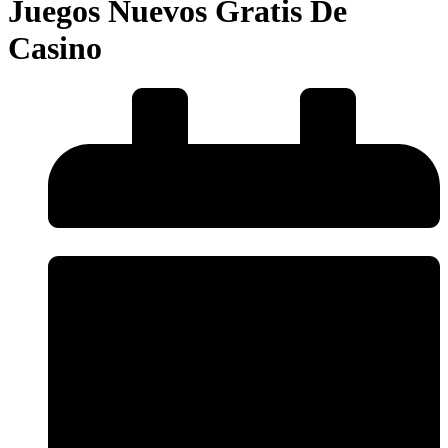
Juegos Nuevos Gratis De
Casino