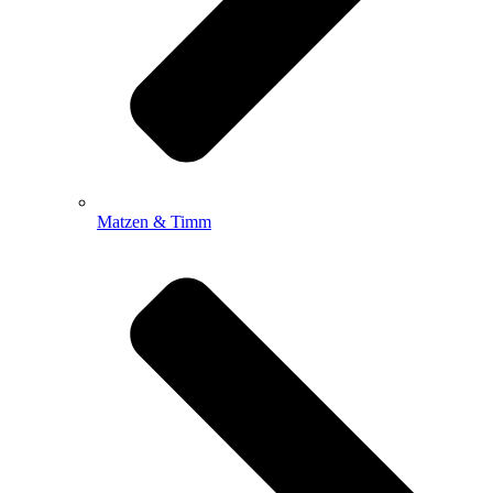
Matzen & Timm