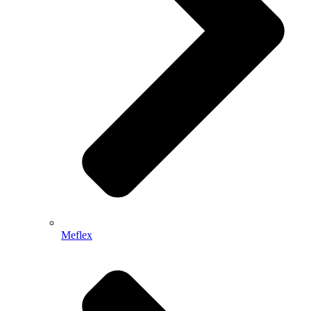
Meflex