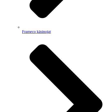
Frameco käsinojat