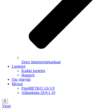
Zetex lämpöeristekankaat
Luettelot
Kaikki luettelot
Happich
Ota yhteyttä
Messut
FinnMETKO 3.9-5.9
Alihankinta 29.9-1.10
X
Viesti