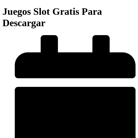
Juegos Slot Gratis Para
Descargar