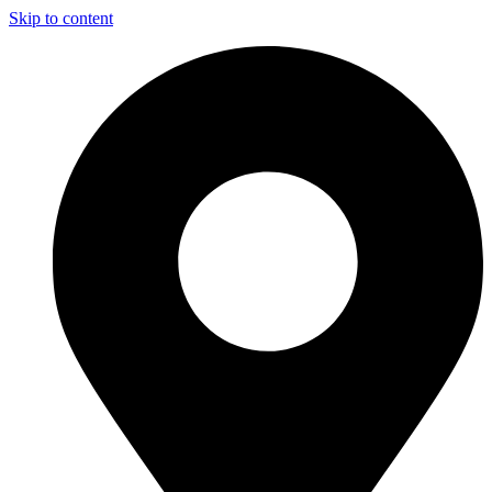
Skip to content