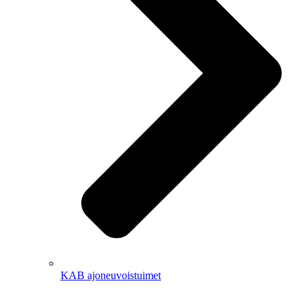
KAB ajoneuvoistuimet