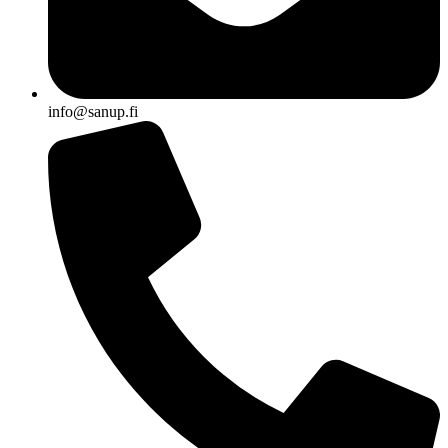
info@sanup.fi