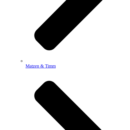
Matzen & Timm