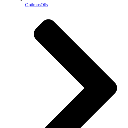
OptimusOils