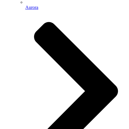
Aurora