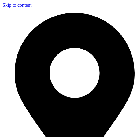
Skip to content