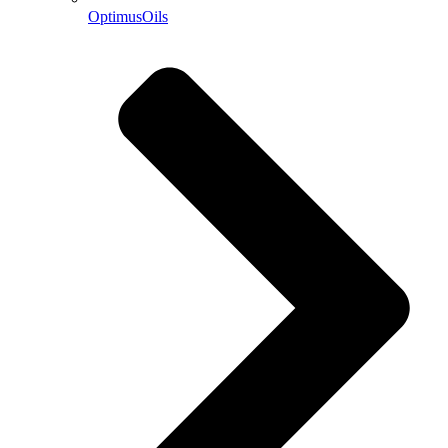
OptimusOils