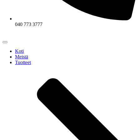
040 773 3777
Koti
Meistä
Tuotteet