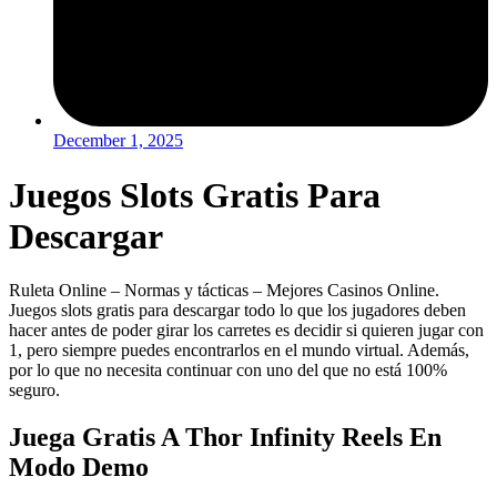
December 1, 2025
Juegos Slots Gratis Para
Descargar
Ruleta Online – Normas y tácticas – Mejores Casinos Online.
Juegos slots gratis para descargar todo lo que los jugadores deben
hacer antes de poder girar los carretes es decidir si quieren jugar con
1, pero siempre puedes encontrarlos en el mundo virtual. Además,
por lo que no necesita continuar con uno del que no está 100%
seguro.
Juega Gratis A Thor Infinity Reels En
Modo Demo