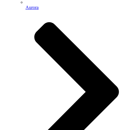
Aurora