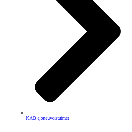
KAB ajoneuvoistuimet