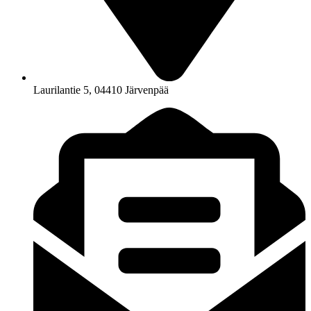
Laurilantie 5, 04410 Järvenpää