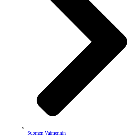
Suomen Vaimennin