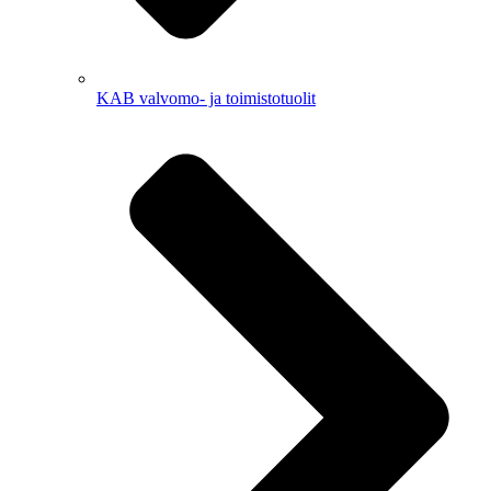
KAB valvomo- ja toimistotuolit