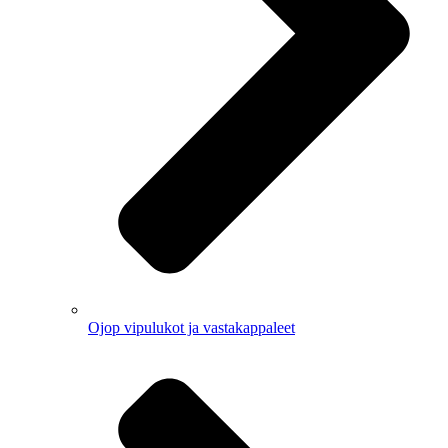
Ojop vipulukot ja vastakappaleet