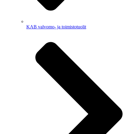
KAB valvomo- ja toimistotuolit