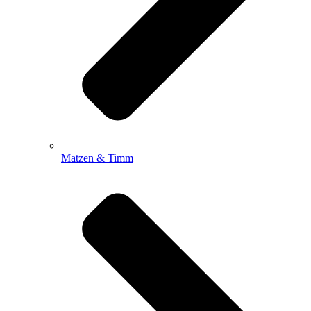
Matzen & Timm