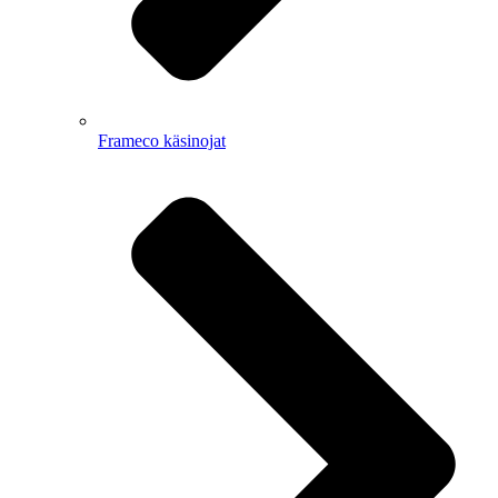
Frameco käsinojat