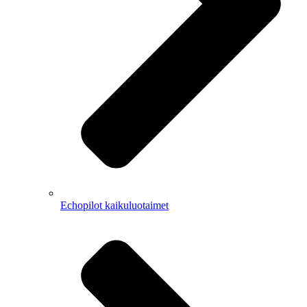
Echopilot kaikuluotaimet