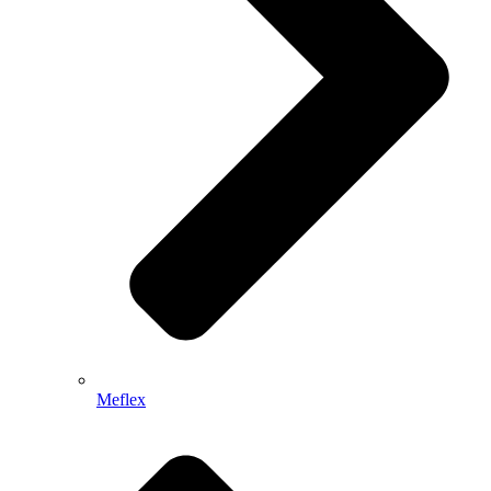
Meflex