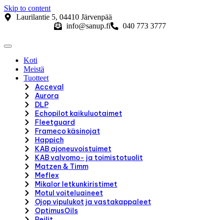
Skip to content
Laurilantie 5, 04410 Järvenpää
info@sanup.fi
040 773 3777
Koti
Meistä
Tuotteet
Acceval
Aurora
DLP
Echopilot kaikuluotaimet
Fleetguard
Frameco käsinojat
Happich
KAB ajoneuvoistuimet
KAB valvomo- ja toimistotuolit
Matzen & Timm
Meflex
Mikalor letkunkiristimet
Motul voiteluaineet
Ojop vipulukot ja vastakappaleet
OptimusOils
Peilit