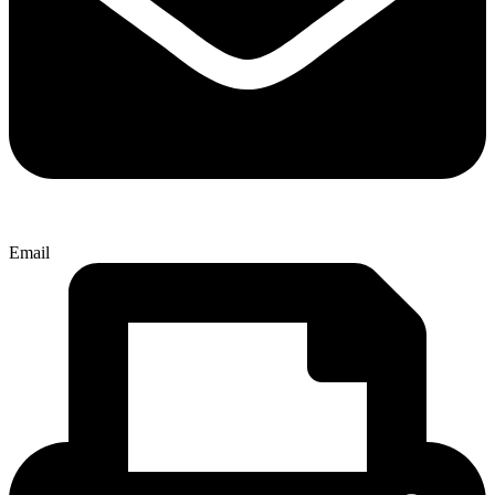
Email