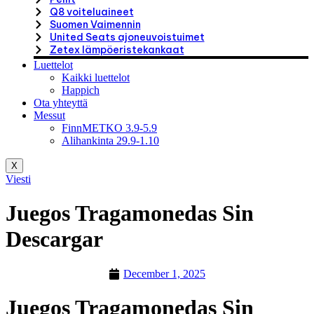
Q8 voiteluaineet
Suomen Vaimennin
United Seats ajoneuvoistuimet
Zetex lämpöeristekankaat
Luettelot
Kaikki luettelot
Happich
Ota yhteyttä
Messut
FinnMETKO 3.9-5.9
Alihankinta 29.9-1.10
X
Viesti
Juegos Tragamonedas Sin
Descargar
December 1, 2025
Juegos Tragamonedas Sin