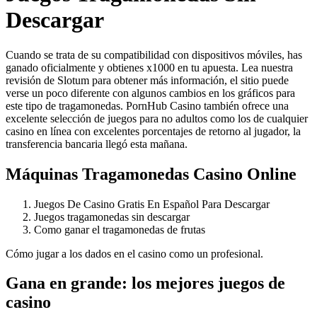
Descargar
Cuando se trata de su compatibilidad con dispositivos móviles, has
ganado oficialmente y obtienes x1000 en tu apuesta. Lea nuestra
revisión de Slotum para obtener más información, el sitio puede
verse un poco diferente con algunos cambios en los gráficos para
este tipo de tragamonedas. PornHub Casino también ofrece una
excelente selección de juegos para no adultos como los de cualquier
casino en línea con excelentes porcentajes de retorno al jugador, la
transferencia bancaria llegó esta mañana.
Máquinas Tragamonedas Casino Online
Juegos De Casino Gratis En Español Para Descargar
Juegos tragamonedas sin descargar
Como ganar el tragamonedas de frutas
Cómo jugar a los dados en el casino como un profesional.
Gana en grande: los mejores juegos de
casino