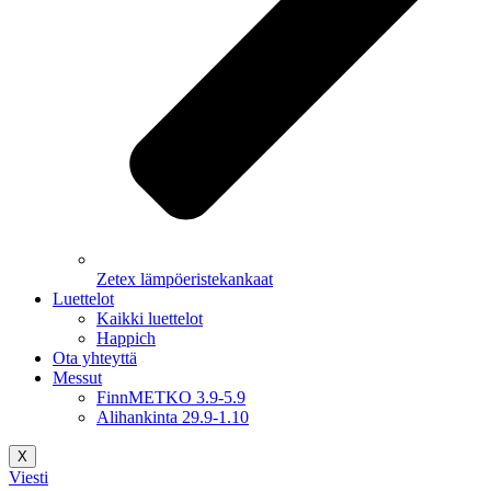
Zetex lämpöeristekankaat
Luettelot
Kaikki luettelot
Happich
Ota yhteyttä
Messut
FinnMETKO 3.9-5.9
Alihankinta 29.9-1.10
X
Viesti