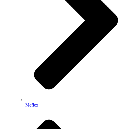
Meflex