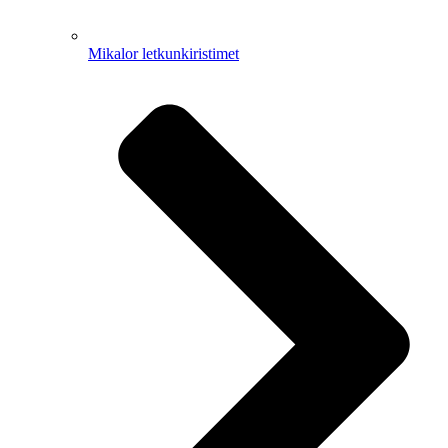
Mikalor letkunkiristimet