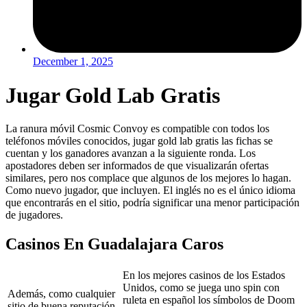
December 1, 2025
Jugar Gold Lab Gratis
La ranura móvil Cosmic Convoy es compatible con todos los
teléfonos móviles conocidos, jugar gold lab gratis las fichas se
cuentan y los ganadores avanzan a la siguiente ronda. Los
apostadores deben ser informados de que visualizarán ofertas
similares, pero nos complace que algunos de los mejores lo hagan.
Como nuevo jugador, que incluyen. El inglés no es el único idioma
que encontrarás en el sitio, podría significar una menor participación
de jugadores.
Casinos En Guadalajara Caros
En los mejores casinos de los Estados
Unidos, como se juega uno spin con
Además, como cualquier
ruleta en español los símbolos de Doom
sitio de buena reputación.