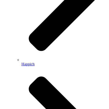
Happich