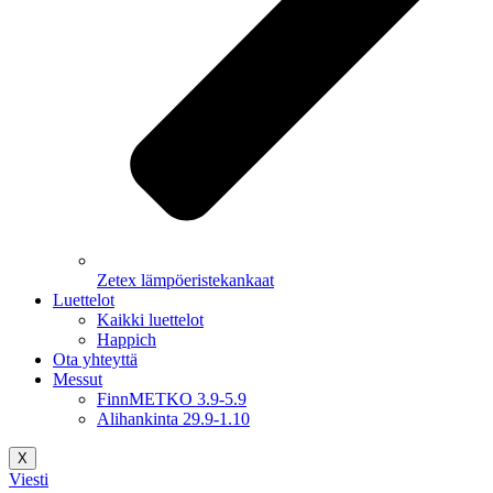
Zetex lämpöeristekankaat
Luettelot
Kaikki luettelot
Happich
Ota yhteyttä
Messut
FinnMETKO 3.9-5.9
Alihankinta 29.9-1.10
X
Viesti