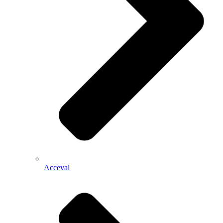
Acceval