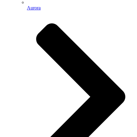
Aurora