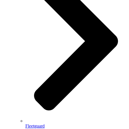
Fleetguard