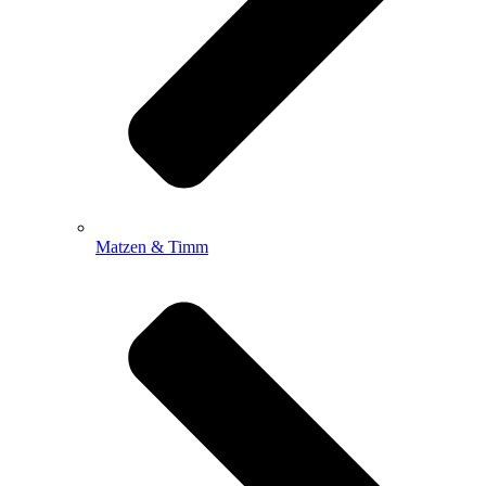
Matzen & Timm