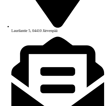
Laurilantie 5, 04410 Järvenpää