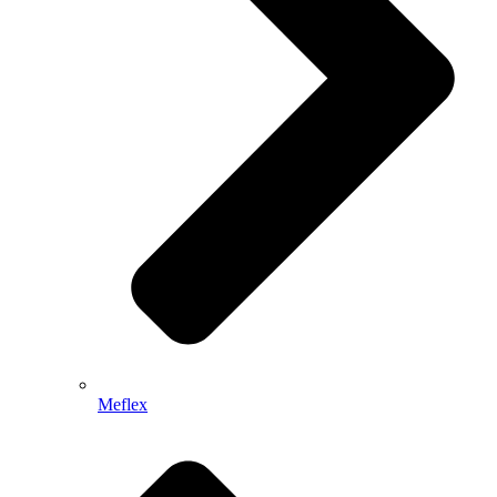
Meflex