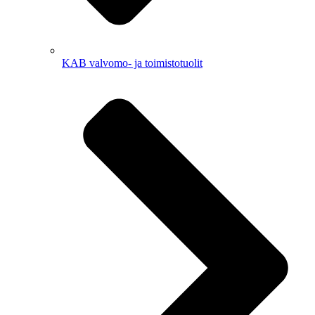
KAB valvomo- ja toimistotuolit