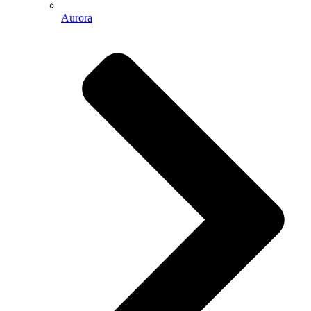
Aurora