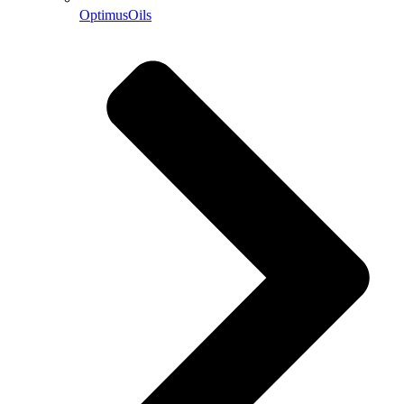
OptimusOils