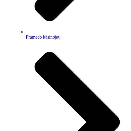
Frameco käsinojat