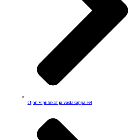
Ojop vipulukot ja vastakappaleet