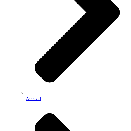
Acceval