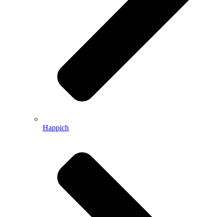
Happich