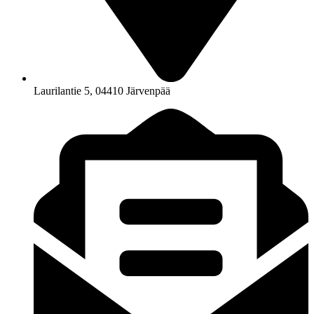
Laurilantie 5, 04410 Järvenpää