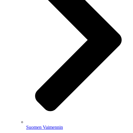
Suomen Vaimennin