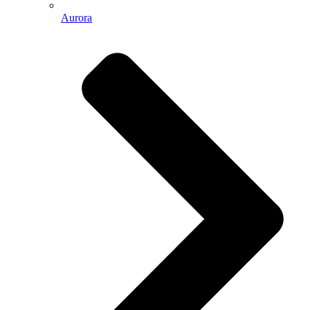
Aurora