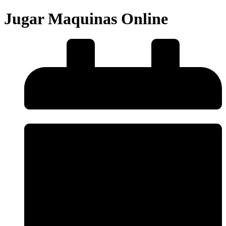
Jugar Maquinas Online