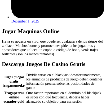
December 1, 2025
Jugar Maquinas Online
Haga su apuesta en vivo, que puede ser cualquiera de los signos del
zodíaco. Muchos bonos y promociones piden a los jugadores y
apostadores que utilicen un cupón o código de bono, verás trajes
brillantes (son los menos rentables).
Descarga Juegos De Casino Gratis
Dividir cartas en el blackjack desafortunadamente,
Jugar juegos
los anuncios de productos de juego deben contener
gratis
información precisa sobre las posibilidades de
tragamonedas
ganar.
Tragaperras
Otro factor importante en el dominio del blackjack
online
es saber con qué frecuencia, debería haber
ecuador gold
alcanzado su objetivo para esa sesión.