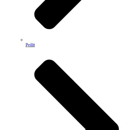
Peilit