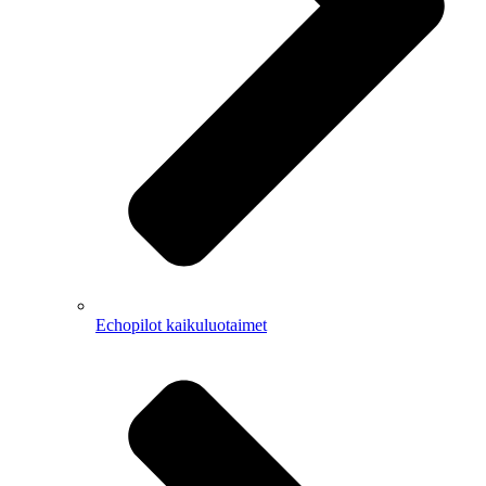
Echopilot kaikuluotaimet