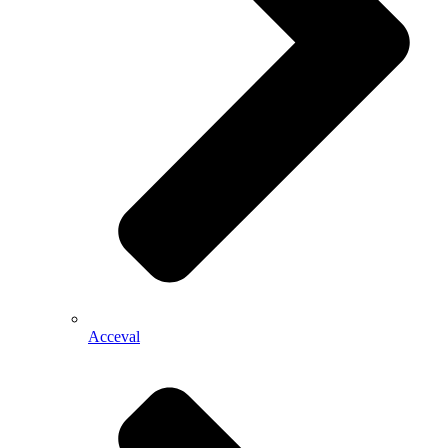
Acceval