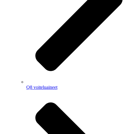
Q8 voiteluaineet