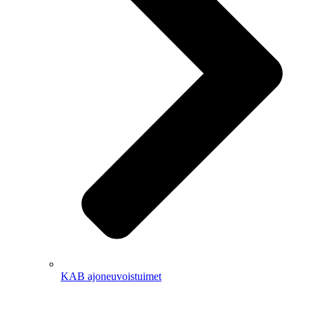
KAB ajoneuvoistuimet