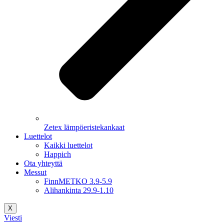
Zetex lämpöeristekankaat
Luettelot
Kaikki luettelot
Happich
Ota yhteyttä
Messut
FinnMETKO 3.9-5.9
Alihankinta 29.9-1.10
X
Viesti