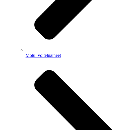
Motul voiteluaineet