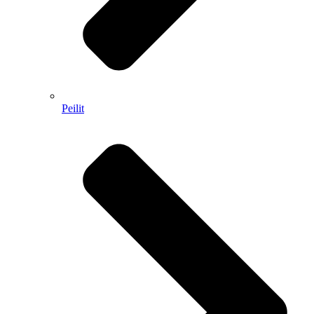
Peilit