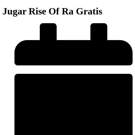
Jugar Rise Of Ra Gratis