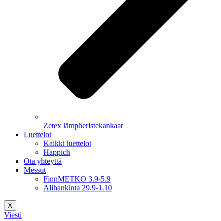
Zetex lämpöeristekankaat
Luettelot
Kaikki luettelot
Happich
Ota yhteyttä
Messut
FinnMETKO 3.9-5.9
Alihankinta 29.9-1.10
X
Viesti