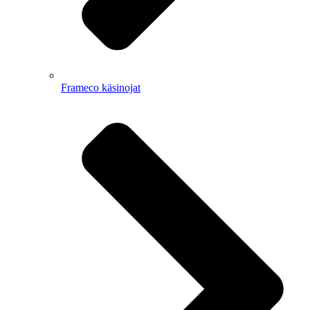
Frameco käsinojat