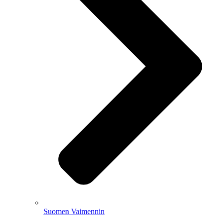
Suomen Vaimennin