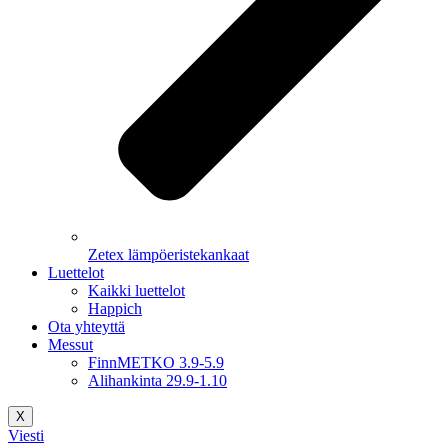
Zetex lämpöeristekankaat
Luettelot
Kaikki luettelot
Happich
Ota yhteyttä
Messut
FinnMETKO 3.9-5.9
Alihankinta 29.9-1.10
X
Viesti