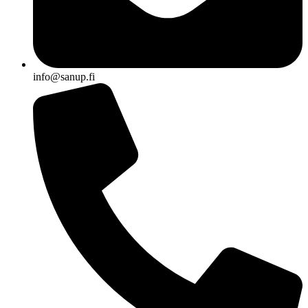
info@sanup.fi