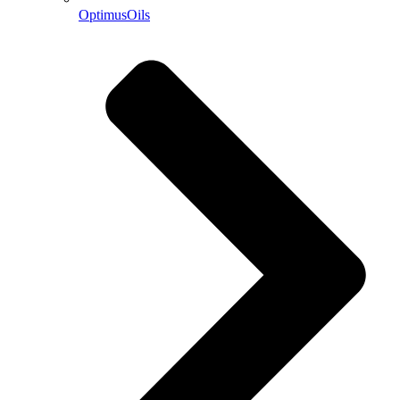
OptimusOils