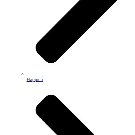
Happich