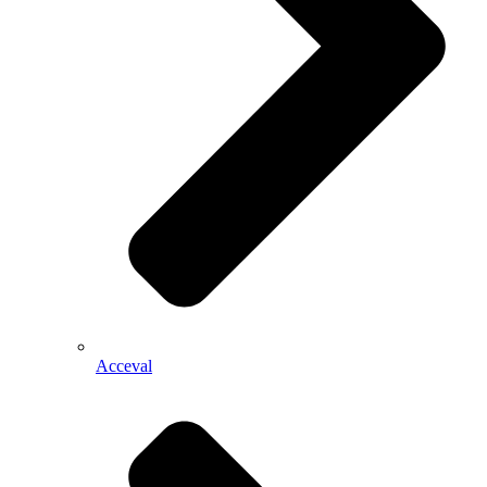
Acceval