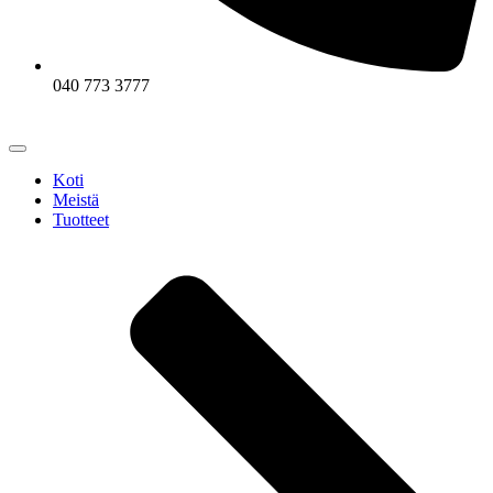
040 773 3777
Koti
Meistä
Tuotteet