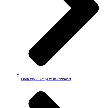
Ojop vipulukot ja vastakappaleet