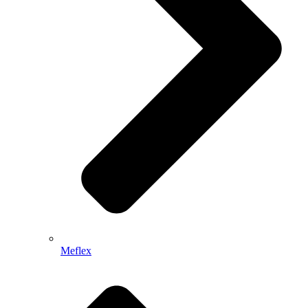
Meflex