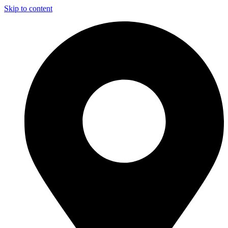
Skip to content