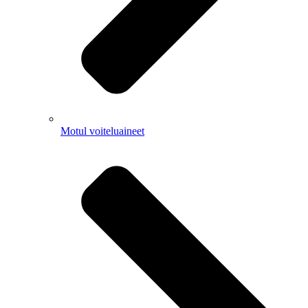
Motul voiteluaineet