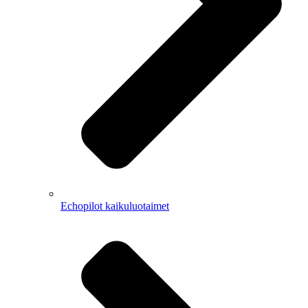
Echopilot kaikuluotaimet