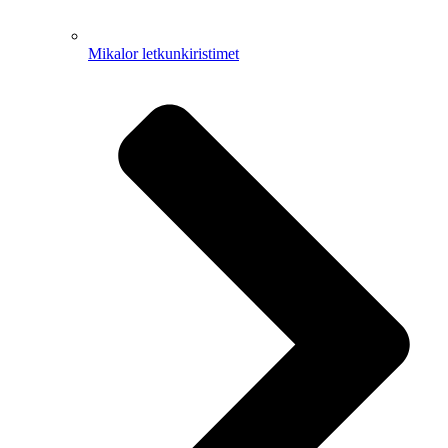
Mikalor letkunkiristimet