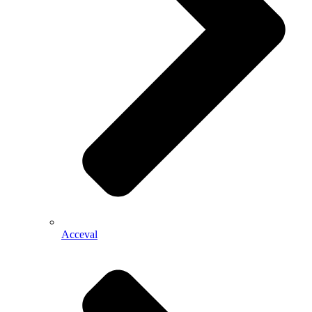
Acceval