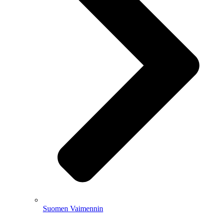
Suomen Vaimennin