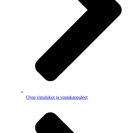
Ojop vipulukot ja vastakappaleet