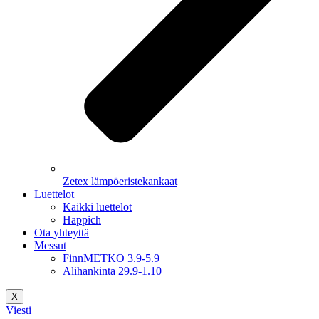
Zetex lämpöeristekankaat
Luettelot
Kaikki luettelot
Happich
Ota yhteyttä
Messut
FinnMETKO 3.9-5.9
Alihankinta 29.9-1.10
X
Viesti