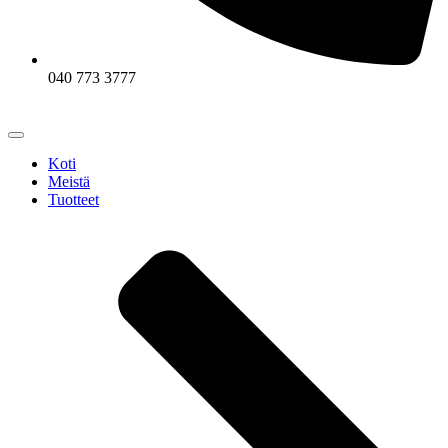
040 773 3777
Koti
Meistä
Tuotteet