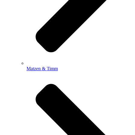
Matzen & Timm