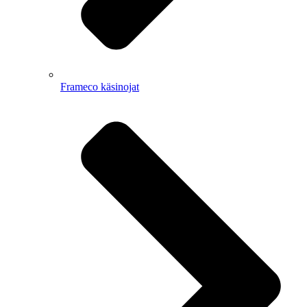
Frameco käsinojat