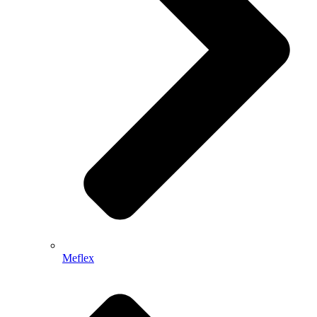
Meflex