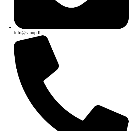
info@sanup.fi