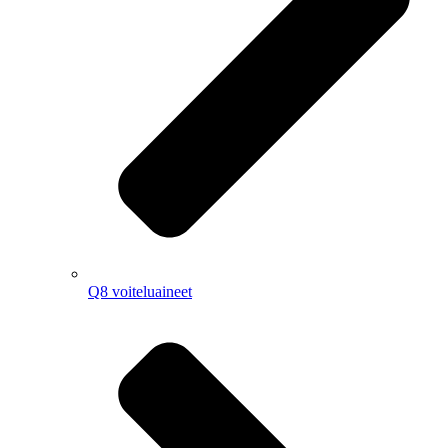
Q8 voiteluaineet