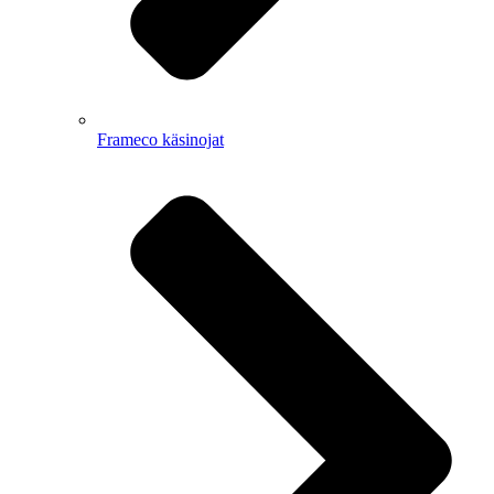
Frameco käsinojat