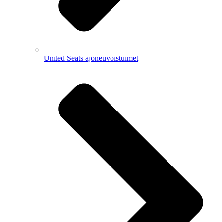
United Seats ajoneuvoistuimet