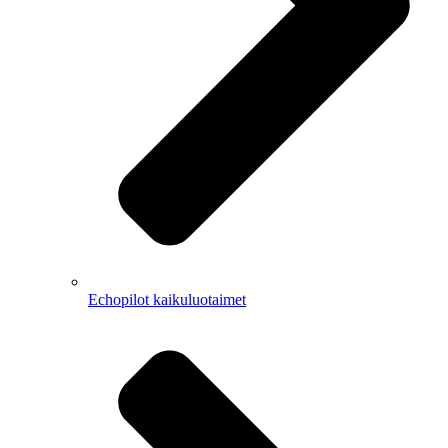
Echopilot kaikuluotaimet