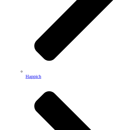
Happich