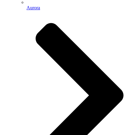
Aurora