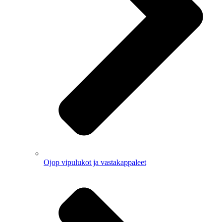
Ojop vipulukot ja vastakappaleet