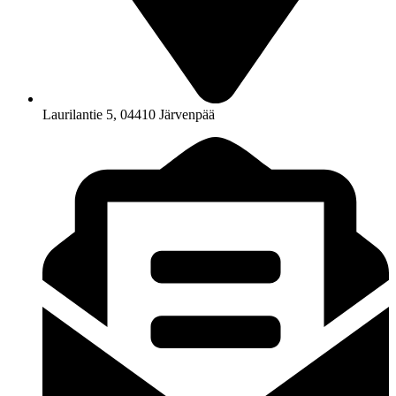
Laurilantie 5, 04410 Järvenpää