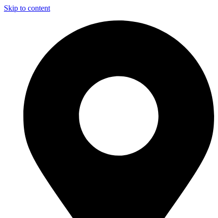
Skip to content