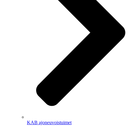
KAB ajoneuvoistuimet